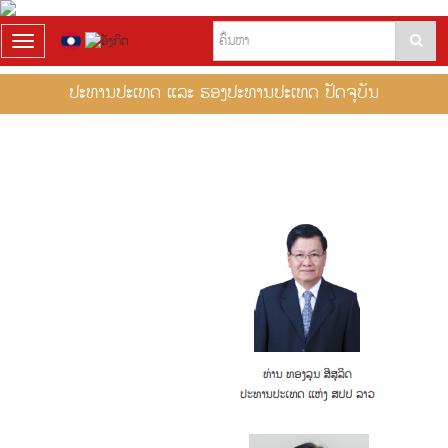
T
o
g
ປະທານປະເທດ ແລະ ຮອງປະທານປະເທດ ປັດຈຸບັນ
g
l
e
n
a
v
i
g
a
t
i
o
n