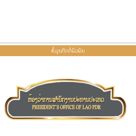
ຂໍ້ມູນຕິດຕໍ່ພົວພັນ