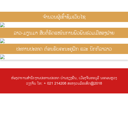
ຈຳນວນຜູ້ເຂົ້າຊົມເວັບໄຊ
ລາວ-ມຽນມາ ສືບຕໍ່ຮັດແໜ້ນການພົວພັນຮ່ວມມືສອງຝ່າຍ
ປະທານປະເທດ ຕ້ອນຮັບຄະນະຄູຝຶກ ແລະ ນັກກິລາລາວ
ຫ້ອງວ່າການສຳນັກງານປະທານປະເທດ ບ້ານຊຽງຢືນ, ເມືອງຈັນທະບູລີ ນະຄອນຫຼວງ
ວຽງຈັນ ໂທ: + 021 214208 ສະຫງວນລິຂະສິດ@2018