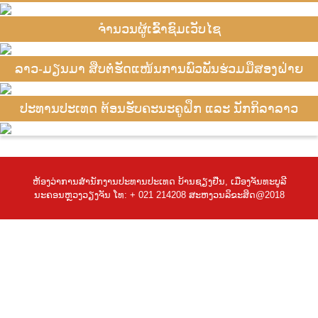
ຈຳນວນຜູ້ເຂົ້າຊົມເວັບໄຊ
ລາວ-ມຽນມາ ສືບຕໍ່ຮັດແໜ້ນການພົວພັນຮ່ວມມືສອງຝ່າຍ
ປະທານປະເທດ ຕ້ອນຮັບຄະນະຄູຝຶກ ແລະ ນັກກິລາລາວ
ຫ້ອງວ່າການສຳນັກງານປະທານປະເທດ ບ້ານຊຽງຢືນ, ເມືອງຈັນທະບູລີ
ນະຄອນຫຼວງວຽງຈັນ ໂທ: + 021 214208 ສະຫງວນລິຂະສິດ@2018