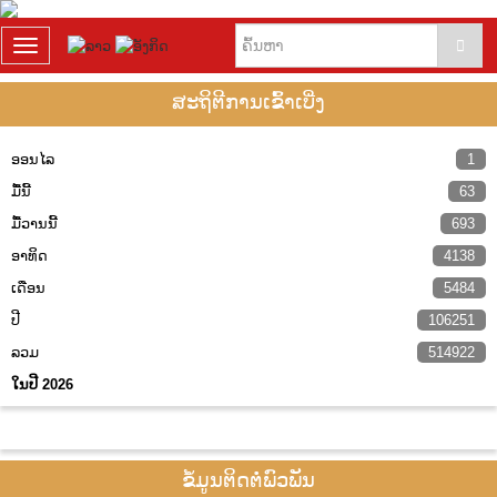
T
o
g
ສະ​ຖິ​ຕີການ​ເຂົ້າ​ເບີ່ງ
g
l
e
ອອນ​ໄລ
1
n
ມື້ນີ້
63
a
v
ມື້​ວານ​ນີ້
693
i
ອາທິດ
4138
g
a
ເດືອ​ນ
5484
t
ປີ
106251
i
o
ລວມ
514922
n
ໃນ​ປີ 2026
ຂໍ້ມູນຕິດຕໍ່ພົວພັນ