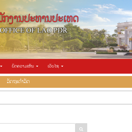
ບົດຄວາມເຫັນ
ເວັບໄຊ
ລັດຖະດຳລັດ