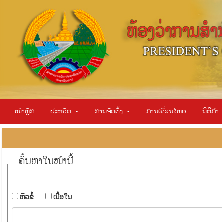
ໜ້າຫຼັກ
ປະຫວັດ
ການຈັດຕັ້ງ
ການເຄື່ອນໄຫວ
ນິຕິກຳ
ຄົ້ນ​ຫາ​ໃນ​ໜ້ານີ້
​ຫົວ​ຂໍ້
​ເນື້ອ​ໃນ