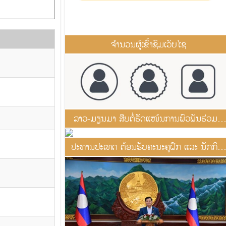
ຈຳນວນຜູ້ເຂົ້າຊົມເວັບໄຊ
ລາວ-ມຽນມາ ສືບຕໍ່ຮັດແໜ້ນການພົວພັນຮ່ວມມື
ສອງຝ່າຍ
ປະທານປະເທດ ຕ້ອນຮັບຄະນະຄູຝຶກ ແລະ ນັກກິລາ
ລາວ