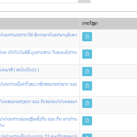
ດາວ​ໂຫຼດ
່າດ້ວຍການປະກາດໃຫ້ ສັດຕະຍາບັນແກ່ອານຸສັນຍາ
າດ້ວຍ ເຕັກໂນໂລຊີຂໍ້ມູນຂ່າວສານ ໃນຂອບອົງການ
ວຍພາສີ ( ສະບັບປັບປຸງ )
່າດ້ວຍການເລື້ອກຕັ້ງສະມາຊິກສະພາແຫ່ງຊາດ ແລະ
ວ່າດ້ວຍສະພາແຫ່ງຊາດ ແລະ ກົດໝາຍວ່າດ້ວຍສະພາ
່າດ້ວຍການຊ່ວຍເຫຼືອເຊິ່ງກັນ ແລະ ກັນ ທາງດ້ານ
ນາມ
0 ວ່າດ້ວຍການປັບປຸງມາດຕາ 12 ຂອງກົດໝາຍວ່າ