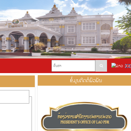
ຂໍ້ມູນຕິດຕໍ່ພົວພັນ