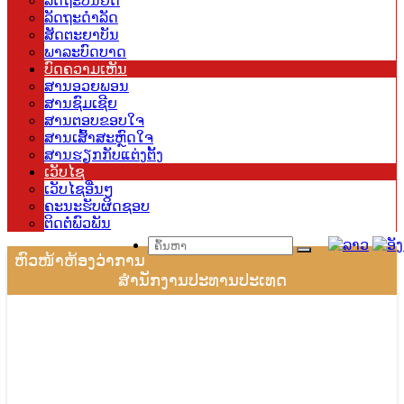
ລັດຖະບັນຍັດ
ລັດຖະດຳລັດ
ສັດຕະຍາບັນ
ພາລະບົດບາດ
ບົດຄວາມເຫັນ
ສານອວຍພອນ
ສານຊົມເຊີຍ
ສານຕອບຂອບໃຈ
ສານເສົ້າສະຫຼົດໃຈ
ສານຮຽກກັບແຕ່ງຕັ້ງ
ເວັບໄຊ
ເວັບໄຊອື່ນໆ
ຄະນະຮັບຜິດຊອບ
ຕິດຕໍ່ພົວພັນ
ຫົວໜ້າຫ້ອງວ່າການ
ສຳນັກງານປະທານປະເທດ