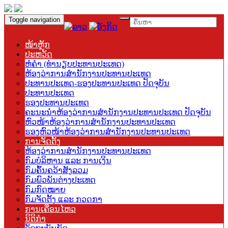
Toggle navigation
ໜ້າຫຼັກ
ປະຫວັດ
ຫໍຄຳ (ທຳນຽບປະທານປະເທດ)
ຫ້ອງວ່າການສຳນັກງານປະທານປະເທດ
ປະທານປະເທດ-ຮອງປະທານປະເທດ ປັດຈຸບັນ
ປະທານປະເທດ
ຮອງປະທານປະເທດ
ຄະນະນຳຫ້ອງວ່າການສຳນັກງານປະທານປະເທດ ປັດຈຸບັນ
ຫົວໜ້າຫ້ອງວ່າການສຳນັກງານປະທານປະເທດ
ຮອງຫົວໜ້າຫ້ອງວ່າການສຳນັກງານປະທານປະເທດ
ການຈັດຕັ້ງ
ຫ້ອງວ່າການສຳນັກງານປະທານປະເທດ
ກົມບໍລິຫານ ແລະ ການເງິນ
ກົມຄົ້ນຄວ້າສັງລວມ
ກົມພົວພັນຕ່າງປະເທດ
ກົມກົດໝາຍ
ກົມຈັດຕັ້ງ ແລະ ກວດກາ
ການເຄື່ອນໄຫວ
ນິຕິກຳ