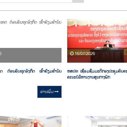
6
16/07/2026
ຕ້ອນຮັບທູດອັງກິດ ເຂົ້າຢ້ຽມຂໍ່ານັບ
ຫສປທ ເຊື່ອມຊຶມມະຕິກອງປະຊຸມຄົບຄະ
ຄະນະບໍລິຫານງານສູນກາງພັກ
ອ່ານ​ເພີ່ມ