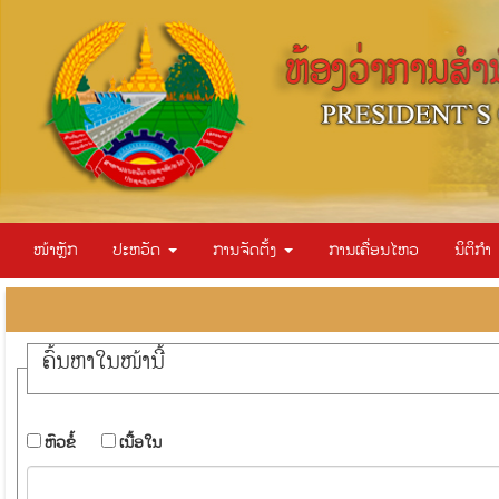
ໜ້າຫຼັກ
ປະຫວັດ
ການຈັດຕັ້ງ
ການເຄື່ອນໄຫວ
ນິຕິກຳ
ຄົ້ນ​ຫາ​ໃນ​ໜ້ານີ້
​ຫົວ​ຂໍ້
​ເນື້ອ​ໃນ