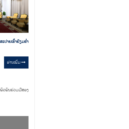
າຍເຂົ້າຢ້ຽມຂໍ່າ
ອ່ານ​ເພີ່ມ