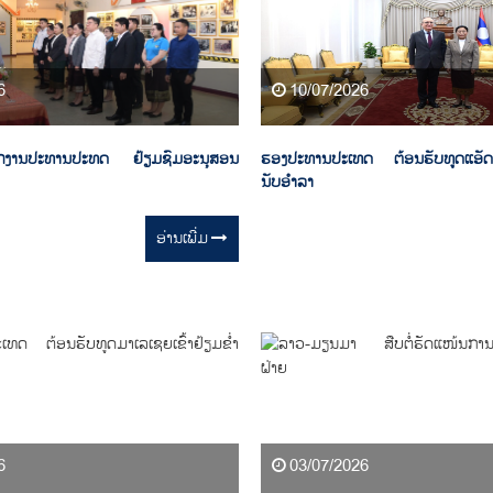
6
10/07/2026
ານັກງານປະທານປະທດ ຢ້ຽມຊົມອະນຸສອນ
ຮອງປະທານປະເທດ ຕ້ອນຮັບທູດແອັດສະປ
ນັບອໍາລາ
ອ່ານ​ເພີ່ມ
6
03/07/2026