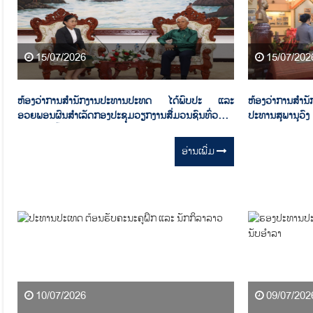
15/07/2026
15/07/202
ຫ້ອງວ່າການສໍານັກງານປະທານປະທດ ໄດ້ພົບປະ ແລະ
ຫ້ອງວ່າການສໍ
ອວຍພອນຜົນສຳເລັດກອງປະຊຸມວຽກງານສື່ມວນຊົນທົ່ວ
ປະທານສຸພານຸວົງ
ປະເທດ ຄັ້ງທີ I ໃຫ້ການຕ້ອນຮັບໂດຍທ່ານຫົວໜ້າຄະນະ
ໂຄສະນາອົບຮົມສູນກາງພັກ
ອ່ານ​ເພີ່ມ
10/07/2026
09/07/202