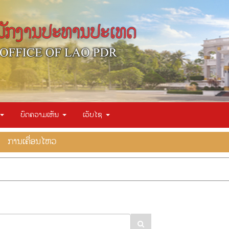
ບົດຄວາມເຫັນ
ເວັບໄຊ
ການ​ເຄື່ອນ​ໄຫວ