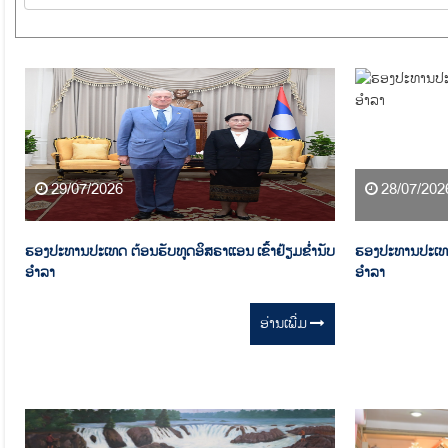
29/07/2026
28/07/202
ຮອງປະທານປະເທດ ຕ້ອນຮັບທູດອິສຣາແອນ ເຂົ້າຢ້ຽມຂໍ່ານັບ
ຮອງປະທານປະເທດ 
ອຳລາ
ອຳລາ
ອ່ານ​ເພີ່ມ