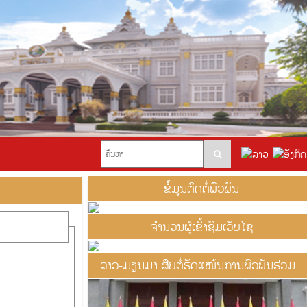
ຂໍ້ມູນຕິດຕໍ່ພົວພັນ
ຈຳນວນຜູ້ເຂົ້າຊົມເວັບໄຊ
ລາວ-ມຽນມາ ສືບຕໍ່ຮັດແໜ້ນການພົວພັນຮ່ວມມື
ສອງຝ່າຍ