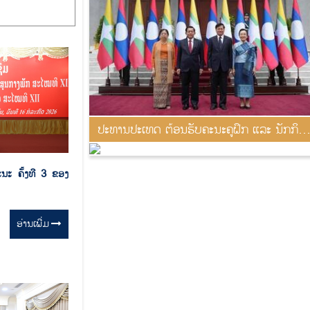
ປະທານປະເທດ ຕ້ອນຮັບຄະນະຄູຝຶກ ແລະ ນັກກິລາ
ລາວ
ນະ ຄັ້ງທີ 3 ຂອງ
ອ່ານ​ເພີ່ມ