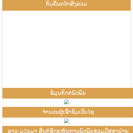
ກົມຄົ້ນຄວ້າສັງລວມ
ຂໍ້ມູນຕິດຕໍ່ພົວພັນ
ຈຳນວນຜູ້ເຂົ້າຊົມເວັບໄຊ
ລາວ-ມຽນມາ ສືບຕໍ່ຮັດແໜ້ນການພົວພັນຮ່ວມມືສອງຝ່າຍ