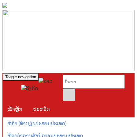
Toggle navigation
ໜ້າຫຼັກ
ປະຫວັດ
ຫໍຄຳ (ທຳນຽບປະທານປະເທດ)
ຫ້ອງວ່າການສຳນັກງານປະທານປະເທດ