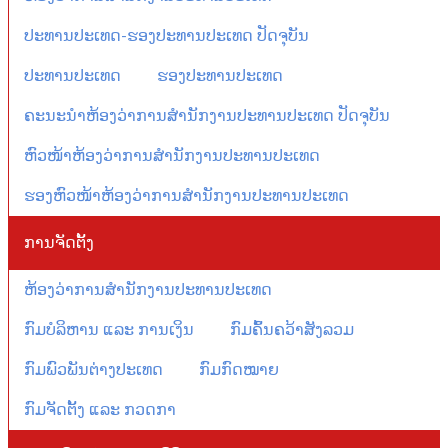
ປະທານປະເທດ-ຮອງປະທານປະເທດ ປັດຈຸບັນ
ປະທານປະເທດ
ຮອງປະທານປະເທດ
ຄະນະນຳຫ້ອງວ່າການສຳນັກງານປະທານປະເທດ ປັດຈຸບັນ
ຫົວໜ້າຫ້ອງວ່າການສຳນັກງານປະທານປະເທດ
ຮອງຫົວໜ້າຫ້ອງວ່າການສຳນັກງານປະທານປະເທດ
ການຈັດຕັ້ງ
ຫ້ອງວ່າການສຳນັກງານປະທານປະເທດ
ກົມບໍລິຫານ ແລະ ການເງິນ
ກົມຄົ້ນຄວ້າສັງລວມ
ກົມພົວພັນຕ່າງປະເທດ
ກົມກົດໝາຍ
ກົມຈັດຕັ້ງ ແລະ ກວດກາ