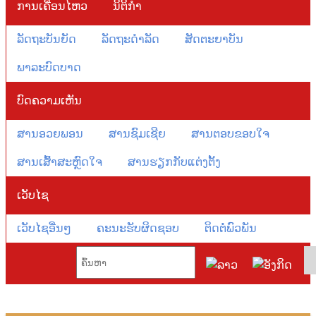
ການເຄື່ອນໄຫວ
ນິຕິກຳ
ລັດຖະບັນຍັດ
ລັດຖະດຳລັດ
ສັດຕະຍາບັນ
ພາລະບົດບາດ
ບົດຄວາມເຫັນ
ສານອວຍພອນ
ສານຊົມເຊີຍ
ສານຕອບຂອບໃຈ
ສານເສົ້າສະຫຼົດໃຈ
ສານຮຽກກັບແຕ່ງຕັ້ງ
ເວັບໄຊ
ເວັບໄຊອື່ນໆ
ຄະນະຮັບຜິດຊອບ
ຕິດຕໍ່ພົວພັນ