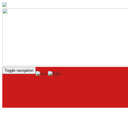
Toggle navigation
ຫໍຄຳ (ທຳນຽບປະທານປະເທດ)
ຫ້ອງວ່າກ
ຄະນະນຳຫ້ອງວ່າການສຳນັກງານປະທານປະເທ