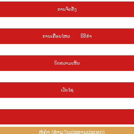
ການຈັດຕັ້ງ
ບໍລິຫານ ແລະ ການເງິນ
ກົມຄົ້ນຄວ້າສັງລວມ
ກົມພົວພັນຕ່າງປະເທ
ການເຄື່ອນໄຫວ
ນິຕິກຳ
ລັດຖະບັນຍັດ
ລັດຖະດຳລັດ
ສັດຕະຍາບັນ
ພາລະບົດບາດ
ບົດຄວາມເຫັນ
ສານຊົມເຊີຍ
ສານຕອບຂອບໃຈ
ສານເສົ້າສະຫຼົດໃຈ
ສານ
ເວັບໄຊ
ເວັບໄຊອື່ນໆ
ຄະນະຮັບຜິດຊອບ
ຕິດຕໍ່ພົວພັນ
ຫໍຄຳ (ທຳນຽບປະທານປະເທດ)