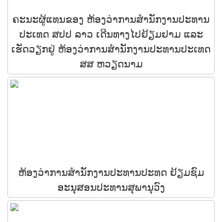
ຄະນະຜູ້ແທນຂອງ ຫ້ອງວ່າການສໍານັກງານປະທານ
ປະເທດ ສປປ ລາວ ເດີນທາງໄປຢ້ຽມຢາມ ແລະ
ເຮັດວຽກຢູ່ ຫ້ອງວ່າການສໍານັກງານປະທານປະເທດ
ສສ ຫວຽດນາມ
ຫ້ອງວ່າການສໍານັກງານປະທານປະທດ ຢ້ຽມຊົມ
ອະນຸສອນປະທານສຸພານຸວົງ