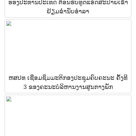
ຮອງປະທານປະເທດ ຕ້ອນຮັບທູດແອັດສະປາຍເຂົ້າ
ຢ້ຽມຂໍ່ານັບອໍາລາ
ຫສປທ ເຊື່ອມຊຶມມະຕິກອງປະຊຸມຄົບຄະນະ ຄັ້ງທີ
3 ຂອງຄະນະບໍລິຫານງານສູນກາງພັກ