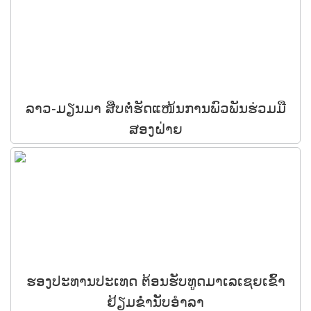
ລາວ-ມຽນມາ ສືບຕໍ່ຮັດແໜ້ນການພົວພັນຮ່ວມມື
ສອງຝ່າຍ
ຮອງປະທານປະເທດ ຕ້ອນຮັບທູດມາເລເຊຍເຂົ້າ
ຢ້ຽມຂໍ່ານັບອໍາລາ