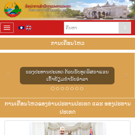
T
o
g
ການເຄື່ອນໄຫວ
g
l
P
N
e
r
e
n
e
x
a
ຮອງປະທານປະເທດ ຕ້ອນຮັບທູດອັງກິດ ເຂົ້າ
v
t
v
i
ຢ້ຽມຂໍ່ານັບອຳລາ
i
o
g
u
a
s
t
i
ການເຄື່ອນໄຫວຂອງທ່ານປະທານປະເທດ ແລະ ຮອງປະທານ
o
ປະເທດ
n