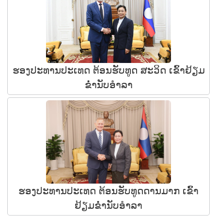
ຮອງປະທານປະເທດ ຕ້ອນຮັບທູດ ສະວິດ ເຂົ້າຢ້ຽມ
ຂໍ່ານັບອຳລາ
ຮອງປະທານປະເທດ ຕ້ອນຮັບທູດດານມາກ ເຂົ້າ
ຢ້ຽມຂໍ່ານັບອໍາລາ