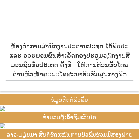
ຫ້ອງວ່າການສໍານັກງານປະທານປະທດ ໄດ້ພົບປະ
ແລະ ອວຍພອນຜົນສຳເລັດກອງປະຊຸມວຽກງານສື່
ມວນຊົນທົ່ວປະເທດ ຄັ້ງທີ I ໃຫ້ການຕ້ອນຮັບໂດຍ
ທ່ານຫົວໜ້າຄະນະໂຄສະນາອົບຮົມສູນກາງພັກ
ຂໍ້ມູນຕິດຕໍ່ພົວພັນ
ຈຳນວນຜູ້ເຂົ້າຊົມເວັບໄຊ
ລາວ-ມຽນມາ ສືບຕໍ່ຮັດແໜ້ນການພົວພັນຮ່ວມມືສອງຝ່າຍ