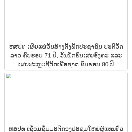
ຫສປທ ເຜີຍແຜ່ວັນສ້າງຕັ້ງພັກປະຊາຊົນ ປະຕິວັດ
ລາວ ຄົບຮອບ 71 ປີ, ວັນນັກຮົບເສຍອົງຄະ ແລະ
ເສຍສະຫຼະຊີວິດເພື່ອຊາດ ຄົບຮອບ 80 ປີ
ຫສປທ ເຊື່ອມຊຶມມະຕິກອງປະຊຸມໃຫຍ່ຜູ້ແທນທົ່ວ