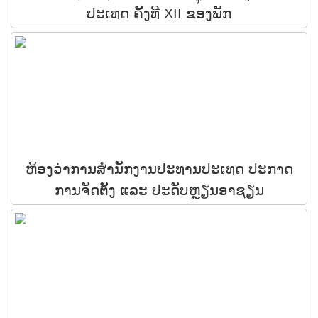
ປະເທດ ຄັ້ງທີ XII ຂອງພັກ
ຫ້ອງວ່າການສໍານັກງານປະທານປະເທດ ປະກາດ
ການຈັດຕັ້ງ ແລະ ປະດັບຫຼຽນອາຊຽນ