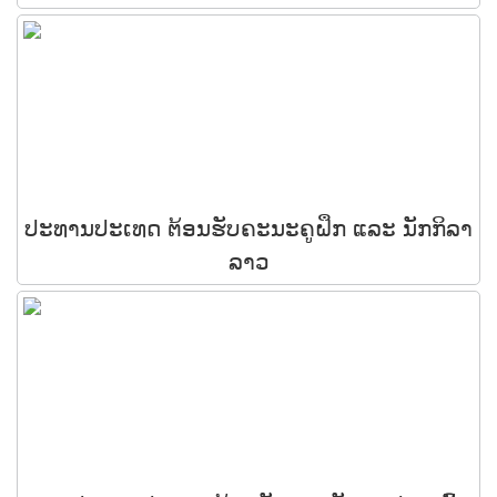
ປະທານປະເທດ ຕ້ອນຮັບຄະນະຄູຝຶກ ແລະ ນັກກິລາ
ລາວ