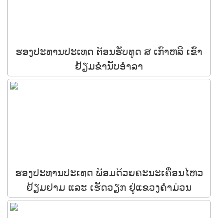
ຮອງປະທານປະເທດ ຕ້ອນຮັບທູດ ສ ເກົາຫລີ ເຂົ້າ
ຢ້ຽມຂໍ່ານັບອຳລາ
ຮອງປະທານປະເທດ ພ້ອມດ້ວຍຄະນະເຄື່ອນໄຫວ
ຢ້ຽມຢາມ ແລະ ເຮັດວຽກ ຢູ່ແຂວງຄຳມ່ວນ