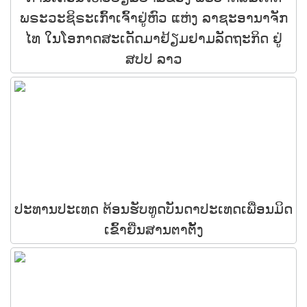
ພຣະວະຊິຣະເກົ້າເຈົ້າຢູ່ຫົວ ແຫ່ງ ລາຊະອານາຈັກ
ໄທ ໃນໂອກາດສະເດັດມາຢ້ຽມຢາມລັດຖະກິດ ຢູ່
ສປປ ລາວ
ປະທານປະເທດ ຕ້ອນຮັບທູດບັນດາປະເທດເພື່ອນມິດ
ເຂົ້າຍື່ນສານຕາຕັ້ງ