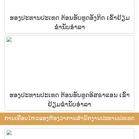
ຮອງປະທານປະເທດ ຕ້ອນຮັບທູດອັງກິດ ເຂົ້າຢ້ຽມ
ຂໍ່ານັບອຳລາ
ຮອງປະທານປະເທດ ຕ້ອນຮັບທູດອິສຣາແອນ ເຂົ້າ
ຢ້ຽມຂໍ່ານັບອຳລາ
ການເຄື່ອນໄຫວຂອງຫ້ອງວ່າການສຳນັກງານປະທານປະເທດ