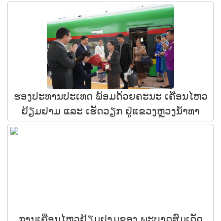
ຮອງປະທານປະເທດ ພ້ອມດ້ວຍຄະນະ ເຄື່ອນໄຫວ
ຢ້ຽມຢາມ ແລະ ເຮັດວຽກ ຢູ່ແຂວງຫຼວງນໍ້າທາ
ການເຄື່ອນໄຫວຢ້ຽມຢາມຂອງ ພະບາດສົມເດັດ