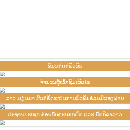
ຂໍ້ມູນຕິດຕໍ່ພົວພັນ
ຈຳນວນຜູ້ເຂົ້າຊົມເວັບໄຊ
ລາວ-ມຽນມາ ສືບຕໍ່ຮັດແໜ້ນການພົວພັນຮ່ວມມືສອງຝ່າຍ
ປະທານປະເທດ ຕ້ອນຮັບຄະນະຄູຝຶກ ແລະ ນັກກິລາລາວ