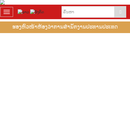
T
o
g
ຮອງຫົວໜ້າຫ້ອງວ່າການສຳນັກງານປະທານປະເທດ
g
l
e
n
a
v
i
g
a
t
i
o
n