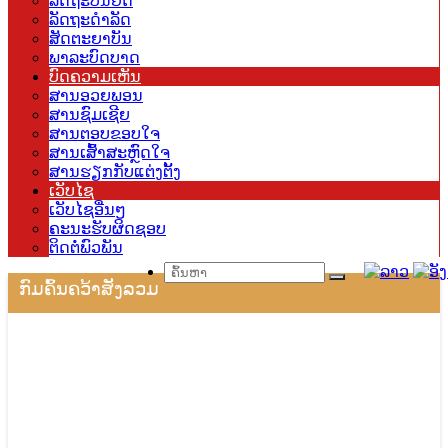
ລັດຖະບັນຍັດ
ລັດຖະດຳລັດ
ສັດຕະຍາບັນ
ພາລະບົດບາດ
ບົດຄວາມເຫັນ
ສານອວຍພອນ
ສານຊົມເຊີຍ
ສານຕອບຂອບໃຈ
ສານເສົ້າສະຫຼົດໃຈ
ສານຮຽກກັບແຕ່ງຕັ້ງ
ເວັບໄຊ
ເວັບໄຊອື່ນໆ
ຄະນະຮັບຜິດຊອບ
ຕິດຕໍ່ພົວພັນ
ກົມຄົ້ນຄວ້າສັງລວມ