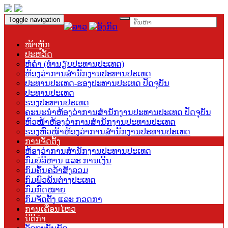
Toggle navigation
ໜ້າຫຼັກ
ປະຫວັດ
ຫໍຄຳ (ທຳນຽບປະທານປະເທດ)
ຫ້ອງວ່າການສຳນັກງານປະທານປະເທດ
ປະທານປະເທດ-ຮອງປະທານປະເທດ ປັດຈຸບັນ
ປະທານປະເທດ
ຮອງປະທານປະເທດ
ຄະນະນຳຫ້ອງວ່າການສຳນັກງານປະທານປະເທດ ປັດຈຸບັນ
ຫົວໜ້າຫ້ອງວ່າການສຳນັກງານປະທານປະເທດ
ຮອງຫົວໜ້າຫ້ອງວ່າການສຳນັກງານປະທານປະເທດ
ການຈັດຕັ້ງ
ຫ້ອງວ່າການສຳນັກງານປະທານປະເທດ
ກົມບໍລິຫານ ແລະ ການເງິນ
ກົມຄົ້ນຄວ້າສັງລວມ
ກົມພົວພັນຕ່າງປະເທດ
ກົມກົດໝາຍ
ກົມຈັດຕັ້ງ ແລະ ກວດກາ
ການເຄື່ອນໄຫວ
ນິຕິກຳ