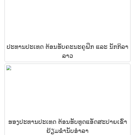
ປະທານປະເທດ ຕ້ອນຮັບຄະນະຄູຝຶກ ແລະ ນັກກິລາ
ລາວ
ຮອງປະທານປະເທດ ຕ້ອນຮັບທູດແອັດສະປາຍເຂົ້າ
ຢ້ຽມຂໍ່ານັບອໍາລາ