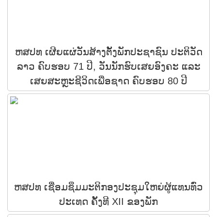
ຫສປທ ເຜີຍແຜ່ວັນສ້າງຕັ້ງພັກປະຊາຊົນ ປະຕິວັດ
ລາວ ຄົບຮອບ 71 ປີ, ວັນນັກຮົບເສຍອົງຄະ ແລະ
ເສຍສະຫຼະຊີວິດເພື່ອຊາດ ຄົບຮອບ 80 ປີ
ຫສປທ ເຊື່ອມຊຶມມະຕິກອງປະຊຸມໃຫຍ່ຜູ້ແທນທົ່ວ
ປະເທດ ຄັ້ງທີ XII ຂອງພັກ