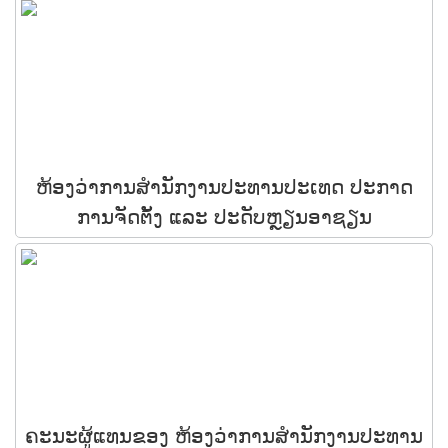
ຫ້ອງວ່າການສໍານັກງານປະທານປະເທດ ປະກາດ
ການຈັດຕັ້ງ ແລະ ປະດັບຫຼຽນອາຊຽນ
ຄະນະຜູ້ແທນຂອງ ຫ້ອງວ່າການສໍານັກງານປະທານ