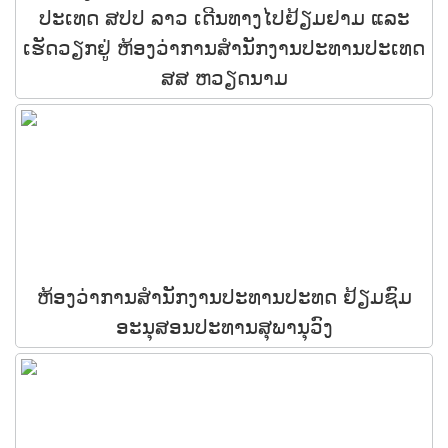
ປະເທດ ສປປ ລາວ ເດີນທາງໄປຢ້ຽມຢາມ ແລະ
ເຮັດວຽກຢູ່ ຫ້ອງວ່າການສໍານັກງານປະທານປະເທດ
ສສ ຫວຽດນາມ
ຫ້ອງວ່າການສໍານັກງານປະທານປະທດ ຢ້ຽມຊົມ
ອະນຸສອນປະທານສຸພານຸວົງ