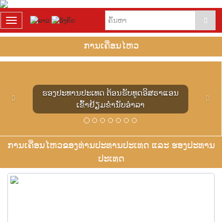
T
o
g
ການເຄື່ອນໄຫວ
g
l
P
N
e
r
e
n
e
x
a
ດອິສຣາແອນ
ຮອງປະທານປະເທດ ຕ້ອນຮັບທູດອັ
v
t
v
i
າ
ຢ້ຽມຂໍ່ານັບອຳລາ
i
o
g
u
a
s
t
i
ການເຄື່ອນໄຫວຂອງທ່ານປະທານປະເທດ ແລະ ຮອງປະທານ
o
ປະເທດ
n