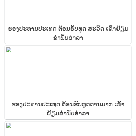
ຮອງປະທານປະເທດ ຕ້ອນຮັບທູດ ສະວິດ ເຂົ້າຢ້ຽມ
ຂໍ່ານັບອຳລາ
ຮອງປະທານປະເທດ ຕ້ອນຮັບທູດດານມາກ ເຂົ້າ
ຢ້ຽມຂໍ່ານັບອໍາລາ