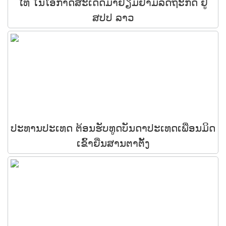
ໄທ ໃນໂອກາດສະເດັດມາຢ້ຽມຢາມລັດຖະກິດ ຢູ່
ສປປ ລາວ
ປະທານປະເທດ ຕ້ອນຮັບທູດບັນດາປະເທດເພື່ອນມິດ
ເຂົ້າຍື່ນສານຕາຕັ້ງ