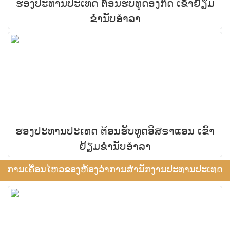
ຮອງປະທານປະເທດ ຕ້ອນຮັບທູດອັງກິດ ເຂົ້າຢ້ຽມ
ຂໍ່ານັບອຳລາ
ຮອງປະທານປະເທດ ຕ້ອນຮັບທູດອິສຣາແອນ ເຂົ້າ
ຢ້ຽມຂໍ່ານັບອຳລາ
ການເຄື່ອນໄຫວຂອງຫ້ອງວ່າການສຳນັກງານປະທານປະເທດ