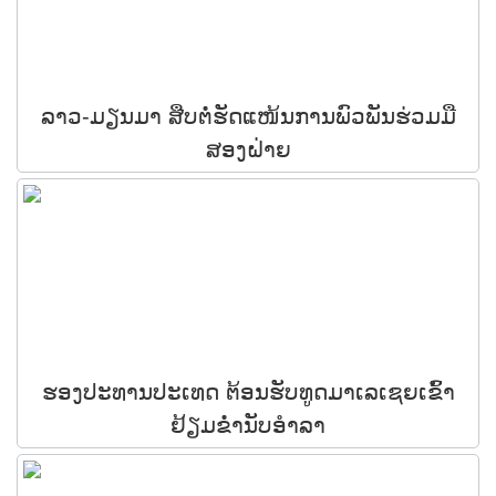
ລາວ-ມຽນມາ ສືບຕໍ່ຮັດແໜ້ນການພົວພັນຮ່ວມມື
ສອງຝ່າຍ
ຮອງປະທານປະເທດ ຕ້ອນຮັບທູດມາເລເຊຍເຂົ້າ
ຢ້ຽມຂໍ່ານັບອໍາລາ