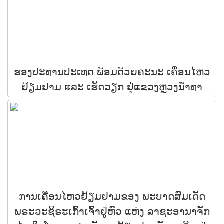
ຮອງປະທານປະເທດ ພ້ອມດ້ວຍຄະນະ ເຄື່ອນໄຫວ
ຢ້ຽມຢາມ ແລະ ເຮັດວຽກ ຢູ່ແຂວງຫຼວງນໍ້າທາ
ການເຄື່ອນໄຫວຢ້ຽມຢາມຂອງ ພະບາດສົມເດັດ
ພຣະວະຊິຣະເກົ້າເຈົ້າຢູ່ຫົວ ແຫ່ງ ລາຊະອານາຈັກ