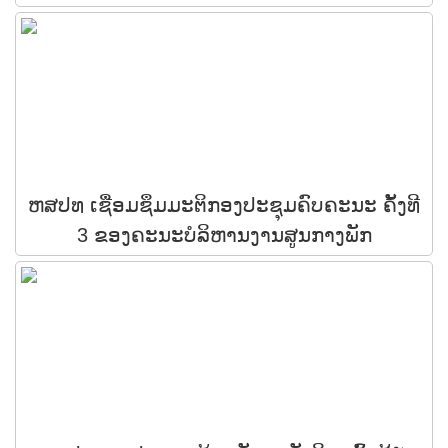
ຫສປທ ເຊື່ອມຊຶມມະຕິກອງປະຊຸມຄົບຄະນະ ຄັ້ງທີ
3 ຂອງຄະນະບໍລິຫານງານສູນກາງພັກ