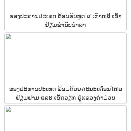
ຮອງປະທານປະເທດ ຕ້ອນຮັບທູດ ສ ເກົາຫລີ ເຂົ້າ
ຢ້ຽມຂໍ່ານັບອຳລາ
ຮອງປະທານປະເທດ ພ້ອມດ້ວຍຄະນະເຄື່ອນໄຫວ
ຢ້ຽມຢາມ ແລະ ເຮັດວຽກ ຢູ່ແຂວງຄຳມ່ວນ