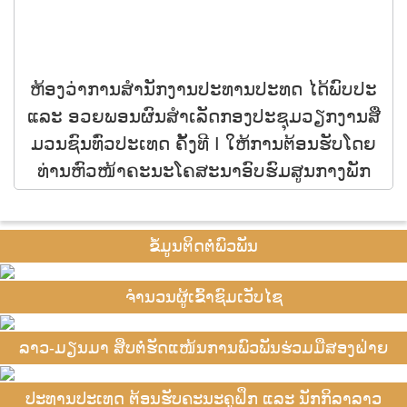
ຫ້ອງວ່າການສໍານັກງານປະທານປະທດ ໄດ້ພົບປະ
ແລະ ອວຍພອນຜົນສຳເລັດກອງປະຊຸມວຽກງານສື່
ມວນຊົນທົ່ວປະເທດ ຄັ້ງທີ I ໃຫ້ການຕ້ອນຮັບໂດຍ
ທ່ານຫົວໜ້າຄະນະໂຄສະນາອົບຮົມສູນກາງພັກ
ຂໍ້ມູນຕິດຕໍ່ພົວພັນ
ຈຳນວນຜູ້ເຂົ້າຊົມເວັບໄຊ
ລາວ-ມຽນມາ ສືບຕໍ່ຮັດແໜ້ນການພົວພັນຮ່ວມມືສອງຝ່າຍ
ປະທານປະເທດ ຕ້ອນຮັບຄະນະຄູຝຶກ ແລະ ນັກກິລາລາວ