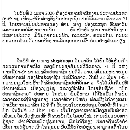
ໃນວັນທີ 2 ເມສາ 2026 ຫ້ອງວ່າການສໍານັກງານປະທານປະເທດ
(ຫສປທ), ເຜີຍແຜ່ວັນສ້າງຕັ້ງພັກປະຊາຊົນ ປະຕິວັດລາວ ຄົບຮອບ 71
ປີ, ໂດຍການເປັນປະທານຂອງ ທ່ານ ນາງ ຟອງສະໝຸດ ອັ່ນລາວັນ
ເລຂາຄະນະບໍລິຫານງານພັກ ຫົວໜ້າຫ້ອງວ່າການສໍານັກງານ
ປະທານປະເທດ, ມີບັນດາຄະນະພັກ, ຄະນະນໍາ, ຄະນະກົມ, ຄະນະ
ພະແນກ ພ້ອມດ້ວຍພະນັກງານ-ລັດຖະກອນ ເຂົ້າຮ່ວມຢ່າງພ້ອມພຽງ.
ໃນພິທີ, ທ່ານ ນາງ ຟອງສະໝຸດ ອັ່ນລາວັນ ໄດ້ຍົກໃຫ້ເຫັນເຖິງ
ຂະບວນການກໍາເນີດ ຂອງພັກປະຊາຊົນປະຕິວັດລາວ, 71 ປີ ແຫ່ງ
ການຊີ້ນໍາ-ນໍາພາ ຂອງພັກປະຊາຊົນ ປະຕິວັດລາວ, ເສີມຂະຫຍາຍມູນ
ເຊື້ອທາດແທ້ ຂອງພັກປະຊາຊົນ ປະຕິວັດລາວ. ວັນທີ 22 ມີນາ 1955
ກອງປະຊຸມໃຫຍ່ສ້າງຕັ້ງພັກປະຊາຊົນປະຕິວັດລາວ ຈຶ່ງໄດ້ເປີດຂຶ້ນຢູ່ທີ່
ບ້ານນາແມວ ເມືອງວຽງໄຊ ແຂວງຫົວພັນ ໂດຍເອີ້ນຊື່ວ່າ: “ພັກ
ປະຊາຊົນລາວ” ປະທານ ໄກສອນ ພົມວິຫານ ໄດ້ຖືກເລືອກຕັ້ງເປັນ
ເລຂາຄະນະຊີ້ນໍາສູນກາງ (ເລຂາທິການໃຫຍ່) ພ້ອມທັງໄດ້ວາງແຜນ
ດໍາເນີນງານຂອງພັກ 12 ຂໍ້ ຖືກຮັບຮອງໃນກອງປະຊຸມໃຫຍ່ຄັ້ງທີ I ຂອງ
ພັກ ໃນວັນທີ 22 ມີນາ 1955 ເປັນໂຄງການການເມືອງສະບັບທໍາອິດ
ເພື່ອແນໃສ່ເຮັດຫຼ້ອນໜ້າທີ່ ຂອງພັກໃນໄລຍະໃໝ່, ກາຍເປັນແນວທາງ
ກູ້ຊາດ ຕ້ານຈັກກະພັດຜູ້ຮຸກຮານ, ພັກໄດ້ຊັກຈູງ ປະຊາຊົນເຮົາດໍາ
ເນີນການຕໍ່ສູ້ຍາດເອົາໄຊຊະນະ ນັບມື້ນັບໃຫຍ່ຫຼວງ, ສາມາດເຕົ້າໂຮມ