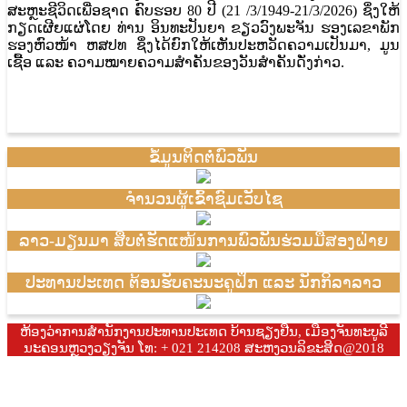
ສະຫຼະຊີວິດເພື່ອຊາດ ຄົບຮອບ 80 ປີ
(21 /3/1949-21/3/2026) ຊຶ່ງໃຫ້
ກຽດເຜີຍແຜ່ໂດຍ ທ່ານ ອິນທະປັນຍາ ຂຽວວົງພະຈັນ ຮອງເລຂາພັກ
ຮອງຫົວໜ້າ ຫສປທ ຊຶ່ງໄດ້ຍົກໃຫ້ເຫັນປະຫວັດຄວາມເປັນມາ, ມູນ
ເຊື້ອ ແລະ ຄວາມໝາຍຄວາມສໍາຄັນຂອງວັນສໍາຄັນດັ່ງກ່າວ.
ຂໍ້ມູນຕິດຕໍ່ພົວພັນ
ຈຳນວນຜູ້ເຂົ້າຊົມເວັບໄຊ
ລາວ-ມຽນມາ ສືບຕໍ່ຮັດແໜ້ນການພົວພັນຮ່ວມມືສອງຝ່າຍ
ປະທານປະເທດ ຕ້ອນຮັບຄະນະຄູຝຶກ ແລະ ນັກກິລາລາວ
ຫ້ອງວ່າການສຳນັກງານປະທານປະເທດ ບ້ານຊຽງຢືນ, ເມືອງຈັນທະບູລີ
ນະຄອນຫຼວງວຽງຈັນ ໂທ: + 021 214208 ສະຫງວນລິຂະສິດ@2018