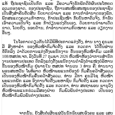
ແທ້ ຖືປະຊາຊົນເປັນກົກ ແລະ ມີຄວາມຈົງຮັກພັກດີຕໍ່ຜົນປະໂຫຍດ
ລວມຂອງຊາດ, ຂອງປະຊາຊົນ, ຖືການສະໜັບສະໜູນຂອງປະຊາຊົນ
ເປັນສິ່ງສໍາຄັນຕັດສິນ ບົດບາດນໍາພາ ແລະ ການກໍາອໍານາດຂອງພັກ,
ພັກສະແດງຄວາມກ້າຫານ, ກ້າປະເຊີນໜ້າ ກັບບັນຫາຕົວຈິງ, ກ້າຮັບ
ເອົາຄວາມເປັນຈິງ ແລະ ກ້າປ່ຽນແປງຕົນເອງ, ດ້ວຍການນໍາພາເດັດ
ຂາດ, ໂດຍກົງ, ຮອບດ້ານ, ກໍາອໍານາດຕາມກົດໝາຍ ແລະ ວຽກງານ
ອື່ນໆ.
ໃນໂອກາດດຽວກັນໄດ້ມີພິທີປະກາດແຕ່ງຕັ້ງ, ທ່ານ ນາງ ຄູນມະ
ລີ ສິງຫາຄໍາ ຮອງຫົວໜ້າກົມຈັດຕັ້ງ ແລະ ກວດກາ ໄດ້ຂຶ້ນຜ່ານ
ຂໍ້ຕົກລົງ ວ່າດ້ວຍການແຕ່ງຕັ້ງພະນັກງານ ຂັ້ນຮອງຫົວໜ້າກົມ ເລກທີ
108/ຫສປທ,ຈກ, ລົງວັນທີ 27 ກຸມພາ 2026 ຫົວໜ້າຫ້ອງວ່າການສໍານັກ
ງານປະທານປະເທດ ຕົກລົງແຕ່ງຕັ້ງພະນັກງານດໍາລົງຕໍາແໜ່ງບໍລິຫານ
ຂັ້ນຮອງຫົວໜ້າກົມ ຢູ່ພາຍໃນ ຫສປທ ຈໍານວນ 3 ທ່ານ ຄື: ທ່ານນາງ
ພອນສະຫວັນ ໂພທິລາດ ຫົວໜ້າພະແນກຍ້ອງຍໍ ກົມຄົ້ນຄວ້າສັງລວມ
ເປັນຮອງຫົວໜ້າກົມຄົ້ນຄວ້າສັງລວມ, ທ່ານ ມີກາ ຄູນມີໄຊ ຫົວໜ້າ
ພະແນກພັກ ແລະ ອົງການຈັດຕັ້ງມະຫາຊົນ ກົມຈັດຕັ້ງ ແລະ ກວດກາ
ເປັນຮອງຫົວໜ້າກົມຈັດຕັ້ງ ແລະ ກວດກາ, ທ່ານ ສະຖາພອນ ພານຸວົງ
ຫົວໜ້າພະແນກຮ່ວມມືສອງຝ່າຍ ກົມພົວພັນຕ່າງປະເທດ ເປັນຮອງ
ຫົວໜ້າກົມພົວພັນຕ່າງປະເທດ.
ຈາກນັ້ນ, ຍັງສືບຕໍ່ເຜີຍແຜ່
ວັນນັກຮົບເສຍອົງຄະ ແລະ ເສຍ