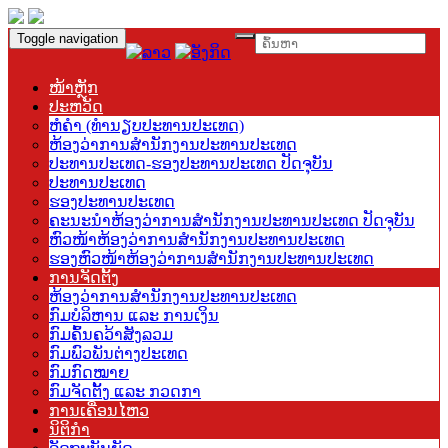
Toggle navigation
ໜ້າຫຼັກ
ປະຫວັດ
ຫໍຄຳ (ທຳນຽບປະທານປະເທດ)
ຫ້ອງວ່າການສຳນັກງານປະທານປະເທດ
ປະທານປະເທດ-ຮອງປະທານປະເທດ ປັດຈຸບັນ
ປະທານປະເທດ
ຮອງປະທານປະເທດ
ຄະນະນຳຫ້ອງວ່າການສຳນັກງານປະທານປະເທດ ປັດຈຸບັນ
ຫົວໜ້າຫ້ອງວ່າການສຳນັກງານປະທານປະເທດ
ຮອງຫົວໜ້າຫ້ອງວ່າການສຳນັກງານປະທານປະເທດ
ການຈັດຕັ້ງ
ຫ້ອງວ່າການສຳນັກງານປະທານປະເທດ
ກົມບໍລິຫານ ແລະ ການເງິນ
ກົມຄົ້ນຄວ້າສັງລວມ
ກົມພົວພັນຕ່າງປະເທດ
ກົມກົດໝາຍ
ກົມຈັດຕັ້ງ ແລະ ກວດກາ
ການເຄື່ອນໄຫວ
ນິຕິກຳ