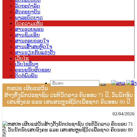
ລັດຖະບັນຍັດ
ລັດຖະດຳລັດ
ສັດຕະຍາບັນ
ພາລະບົດບາດ
ບົດຄວາມເຫັນ
ສານອວຍພອນ
ສານຊົມເຊີຍ
ສານຕອບຂອບໃຈ
ສານເສົ້າສະຫຼົດໃຈ
ສານຮຽກກັບແຕ່ງຕັ້ງ
ເວັບໄຊ
ເວັບໄຊອື່ນໆ
ຄະນະຮັບຜິດຊອບ
ຕິດຕໍ່ພົວພັນ
ຫສປທ ເຜີຍແຜ່ວັນ
ສ້າງຕັ້ງພັກປະຊາຊົນ ປະຕິວັດລາວ ຄົບຮອບ 71 ປີ, ວັນນັກຮົບ
ເສຍອົງຄະ ແລະ ເສຍສະຫຼະຊີວິດເພື່ອຊາດ ຄົບຮອບ 80 ປີ
02/04/2026