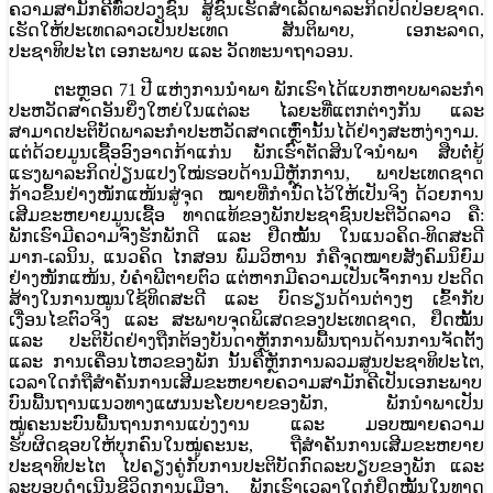
ຄວາມສາມັກຄີທົ່ວປວງຊົນ ສູ້ຊົນເຮັດສໍາເລັດພາລະກິດປົດປ່ອຍຊາດ.
ເຮັດໃຫ້ປະເທດລາວເປັນປະເທດ ສັນຕິພາບ, ເອກະລາດ,
ປະຊາທິປະໄຕ ເອກະພາບ ແລະ ວັດທະນາຖາວອນ.
ຕະຫຼອດ 71 ປີ ແຫ່ງການນໍາພາ ພັກເຮົາໄດ້ແບກຫາບພາລະກຳ
ປະຫວັດສາດອັນຍິ່ງໃຫຍ່ໃນແຕ່ລະ ໄລຍະທີ່ແຕກຕ່າງກັນ ແລະ
ສາມາດປະຕິບັດພາລະກໍາປະຫວັດສາດເຫຼົ່ານັ້ນໄດ້ຢ່າງສະຫງ່າງາມ.
ແຕ່ດ້ວຍມູນເຊື້ອອົງອາດກ້າແກ່ນ ພັກເຮົາຕັດສິນໃຈນໍາພາ ສືບຕໍ່ຍູ້
ແຮງພາລະກິດປ່ຽນແປງໃໝ່ຮອບດ້ານມີຫຼັກການ, ພາປະເທດຊາດ
ກ້າວຂຶ້ນຢ່າງໜັກແໜ້ນສູ່ຈຸດ ໝາຍທີ່ກໍານົດໄວ້ໃຫ້ເປັນຈິງ ດ້ວຍການ
ເສີມຂະຫຍາຍມູນເຊື້ອ ທາດແທ້ຂອງພັກປະຊາຊົນປະຕິວັດລາວ ຄື:
ພັກເຮົາມີຄວາມຈົງຮັກພັກດີ ແລະ ຢືດໝັ້ນ ໃນແນວຄິດ-ທິດສະດີ
ມາກ-ເລນິນ, ແນວຄິດ ໄກສອນ ພົມວິຫານ ກໍຄືຈຸດໝາຍສັງຄົມນິຍົມ
ຢ່າງໜັກແໜ້ນ, ບໍ່ຄໍາພີຕາຍຕົວ ແຕ່ຫາກມີຄວາມເປັນເຈົ້າການ ປະດິດ
ສ້າງໃນການໝູນໃຊ້ທິດສະດີ ແລະ ບົດຮຽນດ້ານຕ່າງໆ ເຂົ້າກັບ
ເງື່ອນໄຂຕົວຈິງ ແລະ ສະພາບຈຸດພິເສດຂອງປະເທດຊາດ, ຢຶດໝັ້ນ
ແລະ ປະຕິບັດຢ່າງຖືກຕ້ອງບັນດາຫຼັກການພື້ນຖານດ້ານການຈັດຕັ້ງ
ແລະ ການເຄື່ອນໄຫວຂອງພັກ ນັ້ນຄືຫຼັກການລວມສູນປະຊາທິປະໄຕ,
ເວລາໃດກໍຖືສໍາຄັນການເສີມຂະຫຍາຍຄວາມສາມັກຄີເປັນເອກະພາບ
ບົນພື້ນຖານແນວທາງແຜນນະໂຍບາຍຂອງພັກ, ພັກນໍາພາເປັນ
ໝູ່ຄະນະບົນພື້ນຖານການແບ່ງງານ ແລະ ມອບໝາຍຄວາມ
ຮັບຜິດຊອບໃຫ້ບຸກຄົນໃນໝູ່ຄະນະ, ຖືສໍາຄັນການເສີມຂະຫຍາຍ
ປະຊາທິປະໄຕ ໄປຄຽງຄູ່ກັບການປະຕິບັດກົດລະບຽບຂອງພັກ ແລະ
ລະບອບດໍາເນີນຊີວິດການເມືອງ, ພັກເຮົາເວລາໃດກໍຢຶດໝັ້ນໃນທາດ