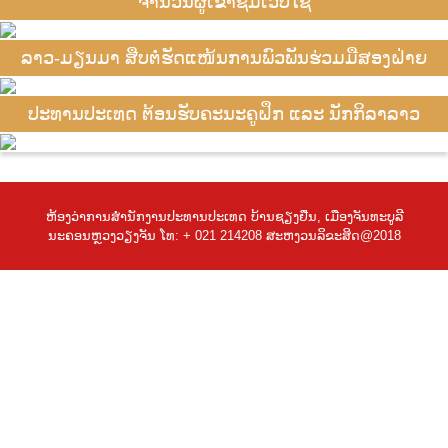
ຈຳນວນຜູ້ເຂົ້າຊົມເວັບໄຊ
ລາວ-ມຽນມາ ສືບຕໍ່ຮັດແໜ້ນການພົວພັນຮ່ວມມືສອງຝ່າຍ
ປະທານປະເທດ ຕ້ອນຮັບຄະນະຄູຝຶກ ແລະ ນັກກິລາລາວ
ຫ້ອງວ່າການສຳນັກງານປະທານປະເທດ ບ້ານຊຽງຢືນ, ເມືອງຈັນທະບູລີ
ນະຄອນຫຼວງວຽງຈັນ ໂທ: + 021 214208 ສະຫງວນລິຂະສິດ@2018