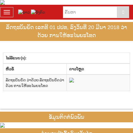
T
o
g
ລັດຖະບັນຍັດ ເລກທີ 01 ປປທ, ລົງວັນທີ່ 20 ມີນາ 2018 ວ່າ
g
ດ້ວຍ ການໃຫ້ອະໄພຍະໂທດ
l
e
n
a
v
ໄຟລ໌ແນບ (s):
i
​ຫົວ​ຂໍ້
g
ດາວ​ໂຫຼດ
a
ລັດຖະບັນຍັດ ວ່າດ້ວຍ ລັດຖະບັນຍັດວ່າ
t
ດ້ວຍ ການໃຫ້ອະໄພຍະໂທດ
i
o
n
ຂໍ້ມູນຕິດຕໍ່ພົວພັນ