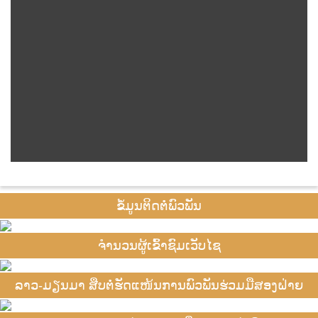
ຂໍ້ມູນຕິດຕໍ່ພົວພັນ
ຈຳນວນຜູ້ເຂົ້າຊົມເວັບໄຊ
ລາວ-ມຽນມາ ສືບຕໍ່ຮັດແໜ້ນການພົວພັນຮ່ວມມືສອງຝ່າຍ