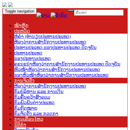
Toggle navigation
ໜ້າຫຼັກ
ປະຫວັດ
ຫໍຄຳ (ທຳນຽບປະທານປະເທດ)
ຫ້ອງວ່າການສຳນັກງານປະທານປະເທດ
ປະທານປະເທດ-ຮອງປະທານປະເທດ ປັດຈຸບັນ
ປະທານປະເທດ
ຮອງປະທານປະເທດ
ຄະນະນຳຫ້ອງວ່າການສຳນັກງານປະທານປະເທດ ປັດຈຸບັນ
ຫົວໜ້າຫ້ອງວ່າການສຳນັກງານປະທານປະເທດ
ຮອງຫົວໜ້າຫ້ອງວ່າການສຳນັກງານປະທານປະເທດ
ການຈັດຕັ້ງ
ຫ້ອງວ່າການສຳນັກງານປະທານປະເທດ
ກົມບໍລິຫານ ແລະ ການເງິນ
ກົມຄົ້ນຄວ້າສັງລວມ
ກົມພົວພັນຕ່າງປະເທດ
ກົມກົດໝາຍ
ກົມຈັດຕັ້ງ ແລະ ກວດກາ
ການເຄື່ອນໄຫວ
ນິຕິກຳ