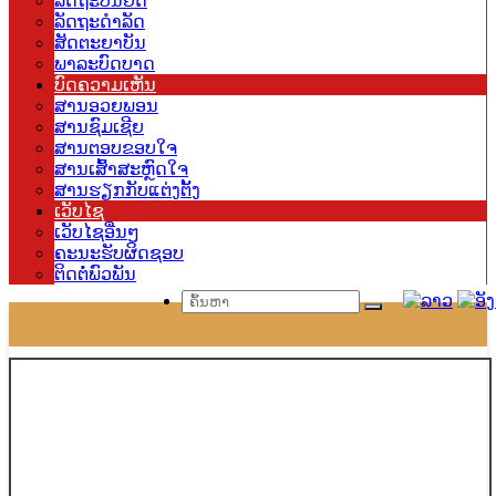
ລັດຖະບັນຍັດ
ລັດຖະດຳລັດ
ສັດຕະຍາບັນ
ພາລະບົດບາດ
ບົດຄວາມເຫັນ
ສານອວຍພອນ
ສານຊົມເຊີຍ
ສານຕອບຂອບໃຈ
ສານເສົ້າສະຫຼົດໃຈ
ສານຮຽກກັບແຕ່ງຕັ້ງ
ເວັບໄຊ
ເວັບໄຊອື່ນໆ
ຄະນະຮັບຜິດຊອບ
ຕິດຕໍ່ພົວພັນ