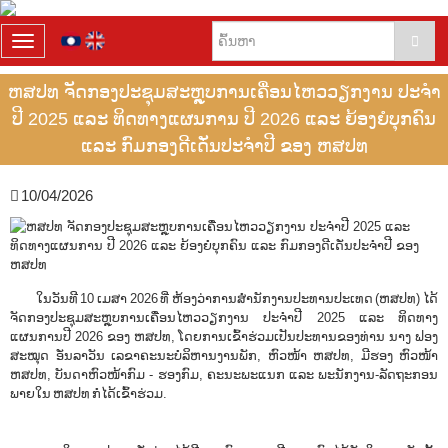
T
o
g
ຫສປທ ຈັດກອງປະຊຸມສະຫຼຸບການເຄື່ອນໄຫວວຽກງານ ປະຈໍາ
g
ປີ 2025 ແລະ ທິດທາງແຜນການ ປີ 2026 ແລະ ຍ້ອງຍໍບຸກຄົນ
l
e
ແລະ ກົມກອງດີເດັ່ນປະຈຳປີ ຂອງ ຫສປທ
n
a
10/04/2026
v
i
g
a
t
i
ໃນວັນທີ 10 ເມສາ 2026 ທີ່
ຫ້ອງວ່າການສໍານັກງານປະທານປະເທດ
(ຫສປທ) ໄດ້
o
ຈັດກອງປະຊຸມສະຫຼຸບການເຄື່ອນໄຫວວຽກງານ ປະຈໍາປີ 2025 ແລະ ທິດທາງ
n
ແຜນການປີ 2026 ຂອງ ຫສປທ, ໂດຍການເຂົ້າຮ່ວມເປັນປະທານຂອງທ່ານ ນາງ ຟອງ
ສະໝຸດ ອັ່ນລາວັນ ເລຂາຄະນະບໍລິຫານງານພັກ, ຫົວໜ້າ ຫສປທ, ມີຮອງ ຫົວໜ້າ
ຫສປທ, ບັນດາຫົວໜ້າກົມ - ຮອງກົມ, ຄະນະພະແນກ ແລະ ພະນັກງານ-ລັດຖະກອນ
ພາຍໃນ ຫສປທ ກໍໄດ້ເຂົ້າຮ່ວມ.