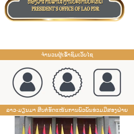
ຈຳນວນຜູ້ເຂົ້າຊົມເວັບໄຊ
ລາວ-ມຽນມາ ສືບຕໍ່ຮັດແໜ້ນການພົວພັນຮ່ວມມືສອງຝ່າຍ