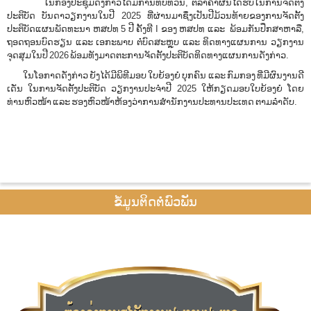
ໃນກອງປະຊຸມດັ່ງກ່າວໄດ້ມີການທົບທວນ, ຕີລາຄາຜົນໄດ້ຮັບໃນການຈັດຕັ້ງ
ປະຕິບັດ ບັນດາວຽກງານໃນປີ 2025 ທີ່ຜ່ານມາຊຶ່ງເປັນປີມ້ວນທ້າຍຂອງການຈັດຕັ້ງ
ປະຕິບັດແຜນພັດທະນາ ຫສປທ 5 ປີ ຄັ້ງທີ I ຂອງ ຫສປທ ແລະ ພ້ອມກັນປຶກສາຫາລື,
ຖອດຖອນບົດຮຽນ ແລະ ເອກະພາບ ຕໍ່ບົດສະຫຼຸບ ແລະ ທິດທາງແຜນການ ວຽກງານ
ຈຸດສຸມໃນປີ 2026 ພ້ອມທັງມາດຕະການຈັດຕັ້ງປະຕິບັດທິດທາງແຜນການດັ່ງກ່າວ.
ໃນໂອກາດດັ່ງກ່າວ ຍັງໄດ້ມີພິທີມອບ ໃບຍ້ອງຍໍ ບຸກຄົນ ແລະ ກົມກອງ ທີ່ມີຜົນງານດີ
ເດັ່ນ ໃນການຈັດຕັ້ງປະຕິບັດ ວຽກງານປະຈໍາປີ 2025 ໃຫ້ກຽດມອບໃບຍ້ອງຍໍ ໂດຍ
ທ່ານຫົວໜ້າ ແລະ ຮອງຫົວໜ້າຫ້ອງວ່າການສໍານັກງານປະທານປະເທດ ຕາມລໍາດັບ.
ຂໍ້ມູນຕິດຕໍ່ພົວພັນ