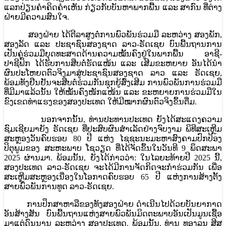
ແລກປ່ຽນຄໍາຄິດຄໍາເຫັນ ກ່ຽວກັບບັນຫາພາກພື້ນ ແລະ ສາກົນ ທີ່​ຕ່າງ​
ຝ່າຍ​ມີ​ຄວາມ​ສົນ​ໃຈ.
ສອງຝ່າຍ ໄດ້ຕີລາສູງຕໍ່ການພົວພັນຮ່ວມມື ລະຫວ່າງ ສອງພັກ,
ສອງລັດ ແລະ ປະຊາຊົນສອງຊາດ ລາວ-ຣັດເຊຍ ບົນພື້ນຖານການ
ເປັນຄູ່ຮ່ວມມືຍຸດທະສາດດ້ານຄວາມໝັ້ນຄົງຢູ່ໃນພາກພື້ນ ອາຊີ-
ປາຊີຟິກ ໄດ້ຮັບການສືບຕໍ່ຮັດແໜ້ນ ແລະ ເສີມຂະຫຍາຍ ອັນໄດ້ນໍາ
ຜົນປະໂຫຍດຕົວຈິງມາສູ່ປະຊາຊົນສອງຊາດ ລາວ ແລະ ຣັດເຊຍ,
ພ້ອມທັງຢືນຢັນຈະສືບຕໍ່ຮ່ວມກັນຊຸກຍູ້ສົ່ງເສີມ ການພົວພັນການຮ່ວມມື
ທີ່ມີມາແລ້ວນັ້ນ ໃຫ້ໝັ້ນຄົງໜັກແໜ້ນ ແລະ ຂະຫຍາຍການຮ່ວມມືໃນ
ຂົງເຂດທ່າແຮງຂອງສອງປະເທດ ໃຫ້ມີໝາກຜົນຕົວຈິງຂຶ້ນຕື່ມ.
ນອກຈາກນັ້ນ, ທ່ານປະທານປະເທດ ຍັງໄດ້ສະແດງຄວາມ
ຊົມເຊີຍມາຍັງ ຣັດເຊຍ ທີ່ປະສົບຜົນສໍາເລັດຢ່າງຈົບງາມ ພິທີສະເຫຼີມ
ສະຫຼອງວັນຄົບຮອບ 80 ປີ ແຫ່ງ ໄຊຊະນະມະຫາສົງຄາມປົກປ້ອງ
ປິຕຸພູມຂອງ ສະຫະພາບ ໂຊວຽດ ທີ່ໄດ້ຈັດຂຶ້ນໃນວັນທີ 9 ພຶດສະພາ
2025 ຜ່ານມາ. ພ້ອມນັ້ນ, ຍັງໄດ້ກ່າວວ່າ: ໃນໄລຍະທ້າຍປີ 2025 ນີ້,
ສອງປະເທດ ລາວ-ຣັດເຊຍ ຈະໄດ້ມີການຈັດກິດຈະກໍາຮ່ວມກັນ ເພື່ອ
ສະເຫຼີມສະຫຼອງເນື່ອງໃນໂອກາດຄົບຮອບ 65 ປີ ແຫ່ງການສ້າງຕັ້ງ
ສາຍພົວພັນການທູດ ລາວ-ຣັດເຊຍ.
ການປຶກສາຫາລືຂອງທັງສອງຝ່າຍ ດຳເນີນໄປດ້ວຍບັນຍາກາດ
ອັນສ້າງສັນ ບົນພື້ນຖານແຫ່ງສາຍພົວພັນມິດຕະພາບອັນເປັນມູນເຊື້ອ
ມາແຕ່ດົນນານ ລະຫວ່າງ ສອງປະເທດ. ພ້ອມນັ້ນ, ທ່ານ ທອງລຸນ ສີສຸ