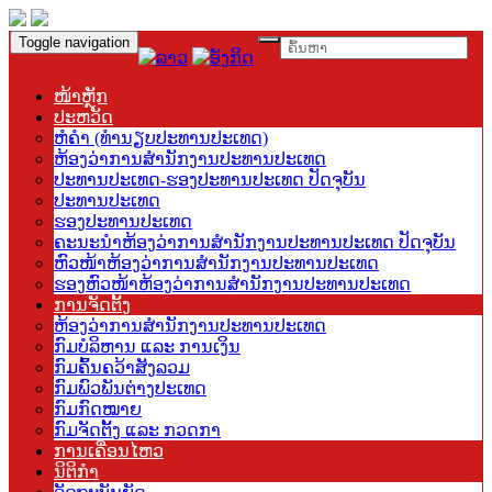
Toggle navigation
ໜ້າຫຼັກ
ປະຫວັດ
ຫໍຄຳ (ທຳນຽບປະທານປະເທດ)
ຫ້ອງວ່າການສຳນັກງານປະທານປະເທດ
ປະທານປະເທດ-ຮອງປະທານປະເທດ ປັດຈຸບັນ
ປະທານປະເທດ
ຮອງປະທານປະເທດ
ຄະນະນຳຫ້ອງວ່າການສຳນັກງານປະທານປະເທດ ປັດຈຸບັນ
ຫົວໜ້າຫ້ອງວ່າການສຳນັກງານປະທານປະເທດ
ຮອງຫົວໜ້າຫ້ອງວ່າການສຳນັກງານປະທານປະເທດ
ການຈັດຕັ້ງ
ຫ້ອງວ່າການສຳນັກງານປະທານປະເທດ
ກົມບໍລິຫານ ແລະ ການເງິນ
ກົມຄົ້ນຄວ້າສັງລວມ
ກົມພົວພັນຕ່າງປະເທດ
ກົມກົດໝາຍ
ກົມຈັດຕັ້ງ ແລະ ກວດກາ
ການເຄື່ອນໄຫວ
ນິຕິກຳ