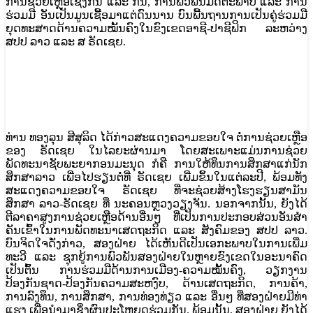
ການຊ່ວຍເຫຼືອເຊິ່ງກັນ ແລະ ກັນ, ການພົວພັນມິດຕະພາບ ແລະ ການ
ຮ່ວມມື ອັນເປັນມູນເຊື້ອມາແຕ່ດົນນານ ບົນພື້ນຖານການເປັນຄູ່ຮ່ວມມື
ຍຸດທະສາດດ້ານຄວາມໝັ້ນຄົງໃນຂົງເຂດອາຊີ-ປາຊີຟິກ ລະຫວ່າງ
ສປປ ລາວ ແລະ ສ ຣັດເຊຍ.
ທ່ານ ທອງລຸນ ສີສຸລິດ ໄດ້ກ່າວສະ​ແດງ​ຄວາມ​ຂອບ​ໃຈ​ ຕໍ່​ການ​ຊ່ວຍ​ເຫຼືອ
ຂອງ ຣັດເຊຍ ​ໃນ​ໄລຍະ​ຜ່ານ​ມາ ​ໂດຍ​ສະ​​ເພາະ​ແມ່ນ​ການ​ຊ່ວຍ​
ພັດທະນາ​ຊັບ​ພະຍາກອນ​ມະນຸດ ກໍຄື ການ​ໃຫ້​ທຶນ​ການ​ສຶກສາ​ແກ່​ນັກ​
ສຶກສາລາ​ວ ເພື່ອໄປຮຽນຕໍ່ທີ່ ຣັດເຊຍ ເພີ່ມຂຶ້ນໃນແຕ່ລະປີ, ພ້ອມທັງ
ສະແດງຄວາມຂອບໃຈ ຣັດເຊຍ ທີ່ຈະຊ່ວຍສ້າງໂຮງຮຽນສາມັນ
ສຶກສາ ລາວ-ຣັດເຊຍ ທີ່ ນະຄອນຫຼວງວຽງຈັນ. ນອກຈາກນັ້ນ, ຍັງໄດ້
ຕີລາຄາສູງການ​ຊ່ວຍເຫຼືອ​ດ້ານ​ອື່ນໆ ທີ່ເປັນການປະກອບສ່ວນອັນສໍາ
ຄັນເຂົ້າໃນການພັດທະນາເສດຖະກິດ ແລະ ສັງຄົມຂອງ ສປປ ລາວ.
ບົນຈິດໃຈດັ່ງກ່າວ, ສອງຝ່າຍ ໄດ້ເຫັນດີເປັນເອກະພາບໃນການເພີ່ມ
ທະວີ ແລະ ຊຸກຍູ້ການພົວພັນສອງຝ່າຍໃນຫຼາຍຂົງເຂດໃນອະນາຄົດ
ເປັນຕົ້ນ ການຮ່ວມມືດ້ານການເມືອງ-ຄວາມໝັ້ນຄົງ, ວຽກງານ
ປ້ອງກັນຊາດ-ປ້ອງກັນຄວາມສະຫງົບ, ດ້ານເສດຖະກິດ, ການຄ້າ,
ການລົງທຶນ, ການສຶກສາ, ການທ່ອງທ່ຽວ ແລະ ອື່ນໆ ທີ່ສອງຝ່າຍມີທ່າ
ແຮງ ເພື່ອນຳມາຊຶ່ງຜົນປະໂຫຍດຮ່ວມກັນ. ພ້ອມນັ້ນ, ສອງຝ່າຍ ຍັງໄດ້