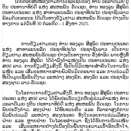
ໂດຍຕອບສະໜອງຕາມການເຊື້ອເຊີນຂອງ ທ່ານ ວະລາດີເມຍ ປູ
ຕິນ ປະທານາທິບໍດີ ແຫ່ງ ສະຫະພັນ ຣັດເຊຍ, ທ່ານ ທອງລຸນ ສີສຸລິດ
ປະທານປະເທດ ແຫ່ງ ສາທາລະນະລັດ ປະຊາທິປະໄຕ ປະຊາຊົນລາວ
ພ້ອມດ້ວຍຄະນະ ໄດ້ເດີນທາງຢ້ຽມຢາມ ສະຫະພັນ ຣັດເຊຍ ຢ່າງເປັນ
ທາງການ ແຕ່ວັນທີ 30 ກໍລະກົດ - 1 ສິງຫາ 2025.
ການຢ້ຽມຢາມຂອງ ທ່ານ ທອງລຸນ ສີສຸລິດ ປະທານປະເທດ
ແຫ່ງ ສາທາລະນະລັດ ປະຊາທິປະໄຕ ປະຊາຊົນລາວ ເປັນການ
ຢ້ຽມຢາມ ສະຫະພັນຣັດເຊຍ ຢ່າງເປັນທາງການ ຄັ້ງທຳອິດ ພາຍຫຼັງທີ່
ທ່ານ ທອງລຸນ ສີສຸລິດ ໄດ້ດຳລົງຕຳແໜ່ງເປັນ ປະທານປະເທດ ແຫ່ງ
ສປປ ລາວ. ການຢ້ຽມຢ້ຽມຄັ້ງນີ້, ຖືເປັນນິມິດໝາຍສຳຄັນໃນການຮັດ
ແໜ້ນ ແລະ ເສີມຂະຫຍາຍສາຍພົວພັນມິດຕະພາບ ແລະ ການຮ່ວມມື
ທີ່ເປັນມູນເຊື້ອອັນດີງາມ ລະຫວ່າງ ສອງພັກ, ສອງລັດ ແລະ ປະຊາຊົນ
ສອງຊາດ ລາວ-ຣັດເຊຍ.
ໃນໂອກາດການຢ້ຽມຢາມຄັ້ງນີ້, ທ່ານ ທອງລຸນ ສີສຸລິດ ປະທານ
ປະເທດ ແຫ່ງ ສປປ ລາວ ໄດ້ພົບປະເຮັດວຽກກັບຄູ່ຮ່ວມຕໍາແໜ່ງ ທ່ານ
ວະລາດີເມຍ ປູຕິນ ປະທານາທິບໍດີ ແຫ່ງ ສະຫະພັນ ຣັດເຊຍ. ໃນການ
ພົບປະດັ່ງກ່າວ, ສອງຝ່າຍ ໄດ້ທົບທວນຄືນ ແລະ ຕີລາຄາສູງຕໍ່ການ
ພົວພັນຮ່ວມມື ລະຫວ່າງ ສອງປະເທດ ທັງໃນຂອບການຮ່ວມມືສອງ
ຝ່າຍ ແລະ ຫຼາຍຝ່າຍ ໃນໄລຍະຜ່ານມາ ຊຶ່ງໄດ້ຮັບການຮັດເເໜ້ນ
ແລະ ເສີມຂະຫຍາຍຢ່າງຕໍ່ເນື່ອງບົນພື້ນຖານຄວາມເຂົ້າອົກເຂົ້າໃຈ,