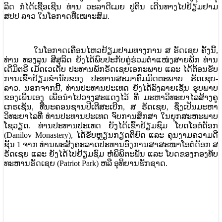
ລິດ ກໍໄດ້ເຊື້ອເຊີນ ທ່ານ ວະລາດີເມຍ ປູຕິນ ເດີນທາງໄປຢ້ຽມຢາມ
ສປປ ລາວ ໃນໂອກາດທີ່ເໝາະສົມ.
ໃນໂອກາດເຄື່ອນໄຫວຢ້ຽມຢາມທາງການ ສ ຣັດເຊຍ ຄັ້ງນີ້,
ທ່ານ ທອງລຸນ ສີສຸລິດ ຍັງໄດ້ພົບປະກັບຄູ່ຮ່ວມຕໍາແໜ່ງສາຍພັກ ທ່ານ
ເດີມິຕຣີ ເມັດເວເດັບ ປະທານພັກຣັດເຊຍເອກະພາບ ແລະ ໄດ້ຕ້ອນຮັບ
ການເຂົົ້າຢ້ຽມຂໍ່ານັບຂອງ ປະທານສະມາຄົມມິດຕະພາບ ຣັດເຊຍ-
ລາວ. ນອກຈາກນີ້, ທ່ານປະທານປະເທດ ຍັງໄດ້ລົງລາຍເຊັນ ຮູບພາບ
ຂອງເພິ່ນເອງ ເພື່ອນຳໄປວາງສະແດງໄວ້ ທີ່ ມະຫາວິທະຍາໄລສ້າງຄູ
ເກຣເຊັນ, ທີ່ນະຄອນຊານປີເຕີສະເບີກ, ສ ຣັດເຊຍ, ຊຶ່ງເປັນມະຫາ
ວິທະຍາໄລທີ່ ທ່ານປະທານປະເທດ ຈົບການສຶກສາ ໃນຍຸກສະຫະພາບ
ໂຊວຽດ. ທ່ານປະທານປະເທດ ຍັງໄດ້ເຂົ້າຢ້ຽມຊົມ ໂບດໂອຕໍດັອກ
(Danilov Monastery), ໄດ້ຮັບຫຼຽນກຽດຕິຍົດ ແລະ ຄຸນງາມຄວາມດີ
ຊັ້ນ 1 ຈາກ ທ່ານພະສັງຄະລາດປະທານອົງການສາສະໜາໂອຕໍດັອກ ສ
ຣັດເຊຍ ແລະ ຍັງໄດ້ໄປຢ້ຽມຊົມ ຫໍພິພິຕະພັນ ແລະ ໂບດຂອງກອງທັບ
ທະຫານຣັດເຊຍ (Patriot Park) ຫລື ອຸທິຍານຮັກຊາດ.