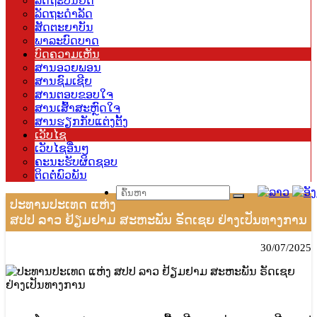
ລັດຖະບັນຍັດ
ລັດຖະດຳລັດ
ສັດຕະຍາບັນ
ພາລະບົດບາດ
ບົດຄວາມເຫັນ
ສານອວຍພອນ
ສານຊົມເຊີຍ
ສານຕອບຂອບໃຈ
ສານເສົ້າສະຫຼົດໃຈ
ສານຮຽກກັບແຕ່ງຕັ້ງ
ເວັບໄຊ
ເວັບໄຊອື່ນໆ
ຄະນະຮັບຜິດຊອບ
ຕິດຕໍ່ພົວພັນ
ປະທານປະເທດ ແຫ່ງ
ສປປ ລາວ ຢ້ຽມຢາມ ສະຫະພັນ ຣັດເຊຍ ຢ່າງເປັນທາງການ
30/07/2025