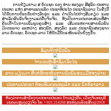
ການຢ້ຽມຢາມ ສ ຣັດເຊຍ ຂອງ ທ່ານ ທອງລຸນ ສີສຸລິດ ປະທານ
ປະເທດ ແຫ່ງ ສາທາລະນະລັດ ປະຊາທິປະໄຕ ປະຊາຊົນລາວ ໃນຄັ້ງນີ້
ໄດ້ຮັບການຕ້ອນຮັບຢ່າງອົບອຸ່ນ ແລະ ດໍາເນີນໄປຢ່າງສົມກຽດ ແລະ
ສໍາເລັດຜົນອັນຈົບງາມແຕ່ຕົ້ນຈົນຈົບ, ທັງເປັນການປະກອບສ່ວນທີ່ສໍາ
ຄັນເຂົ້າໃນການເພີ່ມພູນຄູນສ້າງ ແລະ ເສີມຂະຫຍາຍສາຍພົວພັນ
ມິດຕະພາບ ລະຫວ່າງ ສອງພັກ, ສອງລັດ ແລະ ປະຊາຊົນສອງຊາດ
ລາວ-ຣັດເຊຍ, ຣັດເຊຍ-ລາວ ໃຫ້ນັບມື້ນັບແໜ້ນແຟ້ນຍິ່ງໆຂຶ້ນ.
ຂໍ້ມູນຕິດຕໍ່ພົວພັນ
ຈຳນວນຜູ້ເຂົ້າຊົມເວັບໄຊ
ລາວ-ມຽນມາ ສືບຕໍ່ຮັດແໜ້ນການພົວພັນຮ່ວມມືສອງຝ່າຍ
ປະທານປະເທດ ຕ້ອນຮັບຄະນະຄູຝຶກ ແລະ ນັກກິລາລາວ
ຫ້ອງວ່າການສຳນັກງານປະທານປະເທດ ບ້ານຊຽງຢືນ, ເມືອງຈັນທະບູລີ
ນະຄອນຫຼວງວຽງຈັນ ໂທ: + 021 214208 ສະຫງວນລິຂະສິດ@2018