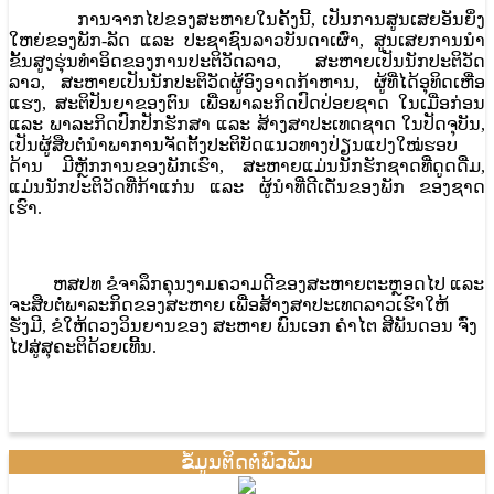
ການຈາກໄປຂອງສະຫາຍໃນຄັ້ງນີ້, ເປັນການສູນເສຍອັນຍິ່ງ
ໃຫຍ່ຂອງພັກ-ລັດ ແລະ ປະຊາຊົນລາວບັນດາເຜົ່າ, ສູນເສຍການນໍາ
ຂັ້ນສູງຮຸ່ນທໍາອິດຂອງການປະຕິວັດລາວ, ສະຫາຍເປັນນັກປະຕິວັດ
ລາວ, ສະຫາຍເປັນນັກປະຕິວັດຜູ້ອົງອາດກ້າຫານ, ຜູ້ທີ່ໄດ້ອຸທິດເຫື່ອ
ແຮງ, ສະຕິປັນຍາຂອງຕົນ ເພື່ອພາລະກິດປົດປ່ອຍຊາດ ໃນເມື່ອກ່ອນ
ແລະ ພາລະກິດປົກປັກຮັກສາ ແລະ ສ້າງສາປະເທດຊາດ ໃນປັດຈຸບັນ,
ເປັນຜູ້ສືບຕໍ່ນໍາພາການຈັດຕັ້ງປະຕິບັດແນວທາງປ່ຽນແປງໃໝ່ຮອບ
ດ້ານ ມີຫຼັກການຂອງພັກເຮົາ, ສະຫາຍແມ່ນນັກຮັກຊາດທີ່ດູດດື່ມ,
ແມ່ນນັກປະຕິວັດທີ່ກ້າແກ່ນ ແລະ ຜູ້ນໍາທີ່ດີເດັ່ນຂອງພັກ ຂອງຊາດ
ເຮົາ.
ຫສປທ ຂໍຈາລຶກຄຸນງາມຄວາມດີຂອງສະຫາຍຕະຫຼອດໄປ ແລະ
ຈະສືບຕໍ່ພາລະກິດຂອງສະຫາຍ ເພື່ອສ້າງສາປະເທດລາວເຮົາໃຫ້
ຮັ່ງມີ, ຂໍໃຫ້ດວງວິນຍານຂອງ ສະຫາຍ ພົນເອກ ຄໍາໄຕ ສີພັນດອນ ຈົ່ງ
ໄປສູ່ສຸຄະຕິດ້ວຍເທີ້ນ.
ຂໍ້ມູນຕິດຕໍ່ພົວພັນ