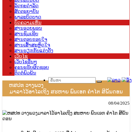
ລັດຖະບັນຍັດ
ລັດຖະດຳລັດ
ສັດຕະຍາບັນ
ພາລະບົດບາດ
ບົດຄວາມເຫັນ
ສານອວຍພອນ
ສານຊົມເຊີຍ
ສານຕອບຂອບໃຈ
ສານເສົ້າສະຫຼົດໃຈ
ສານຮຽກກັບແຕ່ງຕັ້ງ
ເວັບໄຊ
ເວັບໄຊອື່ນໆ
ຄະນະຮັບຜິດຊອບ
ຕິດຕໍ່ພົວພັນ
ຫສປທ ວາງພວງ
ມາລາໄວ້ອາໄລເຖິງ ສະຫາຍ ພົນເອກ ຄຳໄຕ ສີພັນດອນ
08/04/2025