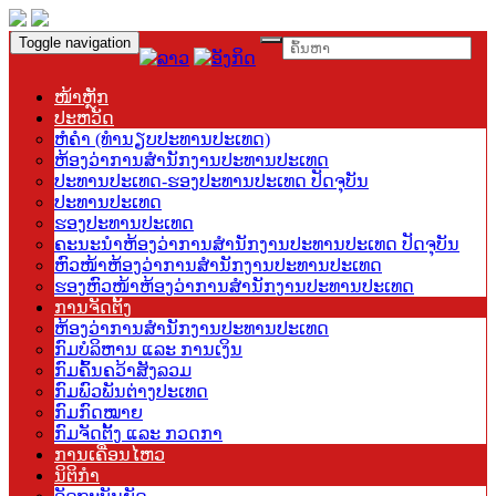
Toggle navigation
ໜ້າຫຼັກ
ປະຫວັດ
ຫໍຄຳ (ທຳນຽບປະທານປະເທດ)
ຫ້ອງວ່າການສຳນັກງານປະທານປະເທດ
ປະທານປະເທດ-ຮອງປະທານປະເທດ ປັດຈຸບັນ
ປະທານປະເທດ
ຮອງປະທານປະເທດ
ຄະນະນຳຫ້ອງວ່າການສຳນັກງານປະທານປະເທດ ປັດຈຸບັນ
ຫົວໜ້າຫ້ອງວ່າການສຳນັກງານປະທານປະເທດ
ຮອງຫົວໜ້າຫ້ອງວ່າການສຳນັກງານປະທານປະເທດ
ການຈັດຕັ້ງ
ຫ້ອງວ່າການສຳນັກງານປະທານປະເທດ
ກົມບໍລິຫານ ແລະ ການເງິນ
ກົມຄົ້ນຄວ້າສັງລວມ
ກົມພົວພັນຕ່າງປະເທດ
ກົມກົດໝາຍ
ກົມຈັດຕັ້ງ ແລະ ກວດກາ
ການເຄື່ອນໄຫວ
ນິຕິກຳ