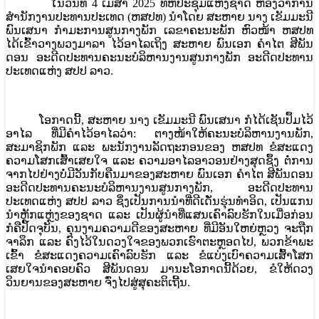
ໃນວັນທີ 4 ເມສາ 2025 ທີ່ຫໍປະຊຸມແຫ່ງຊາດ ຫ້ອງວ່າການ
ສຳນັກງານປະທານປະເທດ (ຫສປທ) ນຳໂດຍ ສະຫາຍ ນາງ ເຂັມມະນີ
ພົນເສນາ ກຳມະການສູນກາງພັກ ເລຂາຄະນະພັກ ຫົວໜ້າ ຫສປທ
ໄດ້ເຂົ້າວາງພວງມາລາ ໄວ້ອາໄລເຖິງ ສະຫາຍ ພົນເອກ ຄໍາໄຕ ສີພັນ
ດອນ ອະດີດປະທານຄະນະບໍລິຫານງານສູນກາງພັກ ອະດີດປະທານ
ປະເທດແຫ່ງ ສປປ ລາວ.
ໂອກາດນີ້, ສະຫາຍ ນາງ ເຂັມມະນີ ພົນເສນາ ກໍໄດ້ເຊັນປຶ້ມໄວ້
ອາໄລ ທີ່ມີຄໍາໄວ້ອາໄລວ່າ: ຕາງໜ້າໃຫ້ຄະນະບໍລິຫານງານພັກ,
ສະມາຊິກພັກ ແລະ ພະນັກງານລັດຖະກອນຂອງ ຫສປທ ຂໍສະແດງ
ຄວາມໂສກເສົ້າເສຍໃຈ ແລະ ຄວາມອາໄລອາວອນຢ່າງສຸດຊຶ້ງ ຕໍ່ການ
ຈາກໄປຢ່າງບໍ່ມີວັນກັບຄືນມາຂອງສະຫາຍ ພົນເອກ ຄຳໄຕ ສີພັນດອນ
ອະດີດປະທານຄະນະບໍລິຫານງານສູນກາງພັກ, ອະດີດປະທານ
ປະເທດແຫ່ງ ສປປ ລາວ ຊຶ່ງເປັນການນຳທີ່ດີເດັ່ນຮຸ່ນທຳອິດ, ເປັນແກນ
ນຳຫຼັກແຫຼ່ງຂອງຊາດ ແລະ ເປັນຜູ້ນຳທີ່ແສນເຄົາລົບຮັກໃນເມື່ອກ່ອນ
ກໍຄືປັດຈຸບັນ, ຄຸນງາມຄວາມດີຂອງສະຫາຍ ທີ່ມີອັນໃຫຍ່ຫຼວງ ຈະຖືກ
ຈາລຶກ ແລະ ຄົງໄວ້ໃນດວງໃຈຂອງພວກເຮົາຕະຫຼອດໄປ, ພວກຂ້າພະ
ເຂົ້າ ຂໍສະແດງຄວາມເຄົາລົບຮັກ ແລະ ຂໍແບ່ງເບົາຄວາມເສົ້າໂສກ
ເສຍໃຈນຳຄອບຄົວ ສີພັນດອນ ມານະໂອກາດນີ້ດ້ວຍ, ຂໍໃຫ້ດວງ
ວິນຍານຂອງສະຫາຍ ຈົ່ງໄປສູ່ສຸຄະຕິເຖີ້ນ.