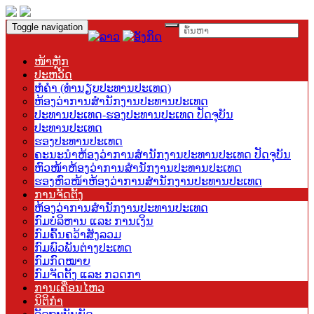
Toggle navigation
ໜ້າຫຼັກ
ປະຫວັດ
ຫໍຄຳ (ທຳນຽບປະທານປະເທດ)
ຫ້ອງວ່າການສຳນັກງານປະທານປະເທດ
ປະທານປະເທດ-ຮອງປະທານປະເທດ ປັດຈຸບັນ
ປະທານປະເທດ
ຮອງປະທານປະເທດ
ຄະນະນຳຫ້ອງວ່າການສຳນັກງານປະທານປະເທດ ປັດຈຸບັນ
ຫົວໜ້າຫ້ອງວ່າການສຳນັກງານປະທານປະເທດ
ຮອງຫົວໜ້າຫ້ອງວ່າການສຳນັກງານປະທານປະເທດ
ການຈັດຕັ້ງ
ຫ້ອງວ່າການສຳນັກງານປະທານປະເທດ
ກົມບໍລິຫານ ແລະ ການເງິນ
ກົມຄົ້ນຄວ້າສັງລວມ
ກົມພົວພັນຕ່າງປະເທດ
ກົມກົດໝາຍ
ກົມຈັດຕັ້ງ ແລະ ກວດກາ
ການເຄື່ອນໄຫວ
ນິຕິກຳ