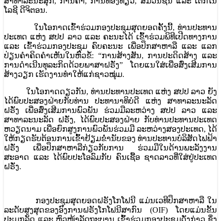
ສາທາລະນະສຸກ, ການຄ້າ, ການທ່ອງທ່ຽວ, ສື່ມວນຊົນ ແລະ ເຕັກ​ໂນ​
ໂລ​ຊີ ດີ​ຈິ​ຕອນ.
ໃນໂອກາດເຂົ້າຮ່ວມກອງປະຊຸມສຸດຍອດຄັ້ງນີ້, ທ່ານປະທານ
ປະເທດ ແຫ່ງ ສປປ ລາວ ແລະ ຄະນະໄດ້ ເຂົ້້າຮ່ວມພິທີເປີດທາງການ
ແລະ ເຂົ້າຮ່ວມກອງປະຊຸມ ຄົບຄະນະ ເພື່ອປຶກສາຫາລື ແລະ ແລກ
ປ່ຽນຄໍາຄິດຄໍາເຫັນໃນຫົວຂໍ້: “ການສ້າງສັນ, ການປະ​ດິດສ້າງ ແລະ
ການດໍາເນີນທຸລະກິດດ້ວຍພາສາຝຣັ່ງ” ໂດຍແນໃສ່ເພື່ອສົ່ງເສີມການ
ສ້າງວຽກ ເຮັດງານທຳໃຫ້ແກ່ຊາວໝຸ່ມ.
ໃນໂອກາດດຽວກັນ, ທ່ານປະທານປະເທດ ແຫ່ງ ສປປ ລາວ ຍັງ
ໄດ້ພົບປະສອງຝ່າຍກັບທ່ານ ປະທານາທິບໍດີ ແຫ່ງ ສາທາລະນະລັດ
ຝຣັ່ງ ເພື່ອສົ່ງເສີມການພົວພັນ ຮ່ວມມືລະຫວ່າງ ສປປ ລາວ ແລະ
ສາທາລະນະລັດ ຝຣັ່ງ, ໄດ້ພົບປະສອງຝ່າຍ ກັບທ່ານປະທານປະເທດ
ຫວຽດນາມ ເພື່ອຍົກສູງການພົວພັນຮ່ວມມື ລະຫວ່າງສອງປະເທດ, ໄດ້
ໃຫ້ກຽດຮັບຕ້ອນການເຂົ້້າຢ້ຽມຂໍ່ານັບຂອງ ທ່ານປະທານບໍລິສັດໄຟຟ້າ
ຝຣັ່ງ ເພື່ອປຶກສາຫາລືກ່ຽວກັບການ ຮ່ວມມືໃນດ້ານພະລັງງານ
ສະອາດ ແລະ ໄດ້ພົບປະໂອລົມກັບ ຄົນເຊື້ອ ຊາດລາວທີ່ໃສ່ຢູ່ປະເທດ
ຝຣັ່ງ.
ກອງປະຊຸມສຸດຍອດຝຣັງໂກໂຟນີ ແມ່ນເວທີປຶກສາຫາລື ໃນ
ລະດັບສູງສຸດຂອງອົງການຝຣັງໂກໂຟນີສາກົນ (OIF) ໂດຍແມ່ນຂັ້ນ
ປະມຸກລັດ ແລະ ຫົວໜ້າລັດຖະບານ ເຂົ້້າຮ່ວມກອງປະຊຸມດັ່ງກ່າວ ຊຶ່ງ