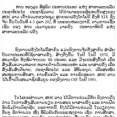
ທ່ານ ທອງລຸນ ສີສຸລິດ ປະທານປະເທດ ແຫ່ງ ສາທາລະນະລັດ
ປະຊາທິປະໄຕ ປະຊາຊົນລາວ ໄດ້ນຳພາຄະນະຜູ້ແທນຂັ້ນສູງຂອງ
ສປປ ລາວ ເຂົ້າຮ່ວມກອງປະຊຸມ ສຸດຍອດຝຣັງໂກໂຟນີ ຄັ້ງທີ XIX ຊຶ່ງ
ຈັດ ຂຶ້ນໃນວັນທີ 4-5 ຕຸລາ 202, ທີ່ ນະຄອນຫລວງປາຣີ, ຕາມການເຊື້ອ
ເຊີນ ຂອງ ທ່ານ ເອມານູແອນ ມາຄຣົງ ປະທານາທິບໍດີ ແຫ່ງ
ສາທາລະນະລັດ ຝຣັ່ງ.
ອົງການຝຣັງໂກໂຟນີີສາກົນ ແມ່ນອົງການຈັດຕັ້ງສາກົນ ສຳລັບ
ບັນດາປະເທດທີ່ໃຊ້ພາສາຝຣັ່ງ, ສ້າງຕັ້ງຂຶ້ນ ໃນປີ ໃນປີ 1970, ມີ
ສະມາຊິກ ທັງໝົດຈຳນວນ 88 ປະເທດ ແລະ ມີຈຸດປະສົງຕົ້ນຕໍ ເພື່ອ
ສົ່ງເສີມຄວາມຫລາກ ຫລາຍດ້ານວັດທະນະທຳ ແລະ ພາສາຝຣັ່ງ ເພື່ອ
ສົ່ງເສີມສັນຕິພາບ, ປະຊາທິປະໄຕ ແລະ ສິທິມະນຸດ, ເພື່ອສະໜັບ
ສະໜູນການສຶກສາ, ການຄົ້ນຄວ້າ ແລະ ການພັດທະນາ. ສປປ ລາວ
ໄດ້ເຂົ້າເປັນສະມາຊິກສົມບູນ ຂອງອົງການ OIF ໃນປີ 1991.
ໃນໄລຍະຜ່ານມາ, ສປປ ລາວ ໄດ້ມີການຮ່ວມມືກັບ ອົງການດັ່ງ​
ກ່າວ ໃນການສົ່ງເສີມການຮຽນ-ການສອນ ພາສາຝຣັ່ງ ແລະ ການຝຶກ
ອົບຮົມດ້ານວິຊາຊີບ. ນອກຈາກນີ້, ຍັງໄດ້ມີການຮ່ວມມື ໃນວຽກງານ
ອື່ນໆ ອີກຈໍານວນ ໜຶ່ງ ທີ່ພົວພັນກັບຂະແໜງການ ເຊັ່ນ: ການສຶກສາ,