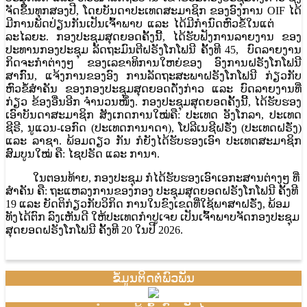
ຈັດຂຶ້ນທຸກສອງປີ, ໂດຍບັນດາປະເທດສະມາຊິກ ຂອງອົງການ OIF ໄດ້
ມີການພັດປ່ຽນກັນເປັນເຈົ້້າພາບ ແລະ ໄດ້ມີກຳນົດຫົວຂໍ້ໃນແຕ່
ລະໄລຍະ. ກອງປະຊຸມສຸດຍອດຄັ້ງນີ້, ໄດ້ຮັບຟັງການລາຍງານ ຂອງ
ປະທານກອງປະຊຸມ ລັດຖະມົນຕີຝຣັງໂກໂຟນີ ຄັ້ງທີ 45, ບົດລາຍງານ
ກິດຈະກຳຕ່າງໆ ຂອງເລຂາທິການໃຫຍ່ຂອງ ອົງການຝຣັງໂກໂຟນີ
ສາກົົນ, ແຈ້ງການຂອງອົງ ການລັດຖະສະພາຝຣັງໂກໂຟນີ ກ່ຽວກັບ
ຫົວຂໍ້ສຳຄັນ ຂອງກອງປະຊຸມສຸດຍອດດັ່ງກ່າວ ແລະ ບົດລາຍງານທີ່
ກ່ຽວ ຂ້ອງອື່ນອີກ ຈຳນວນໜຶ່ງ. ກອງປະຊຸມສຸດຍອດຄັ້ງນີ້, ໄດ້ຮັບຮອງ
ເອົາບັນດາສະມາຊິກ ສັງເກດການໃໝ່ຄື: ປະເທດ ອັງໂກລາ, ປະເທດ
ຊີຣີ, ນູແວນ-ເອກົດ (ປະເທດການາດາ), ໂປລີເນຊີຝຣັ່ງ (ປະເທດຝຣັ່ງ)
ແລະ ລາຊາ. ພ້ອມດຽວ ກັນ ກໍຍັງໄດ້ຮັບຮອງເອົາ ປະເທດສະມາຊິກ
ສົມບູນໃໝ່ ຄື: ໄຊປຣັດ ແລະ ການາ.
ໃນຕອນທ້າຍ, ກອງປະຊຸມ ກໍໄດ້ຮັບຮອງເອົາເອກະສານຕ່າງໆ ທີ່
ສຳຄັນ ຄື: ຖະແຫລງການຂອງກອງ ປະຊຸມສຸດຍອດຝຣັງໂກໂຟນີ ຄັ້ງທີ
19 ແລະ ຍັດຕິກ່ຽວກັບວິກິດ ການໃນຂົງເຂດທີ່ໃຊ້ພາສາຝຣັ່ງ, ພ້ອມ
ທັງໄດ້ຕົກ ລົງເຫັນດີ ໃຫ້ປະເທດກຳປູເຈຍ ເປັນເຈົ້້າພາບຈັດກອງປະຊຸມ
ສຸດຍອດຝຣັງໂກໂຟນີ ຄັ້ງທີ 20 ໃນປີ 2026.
ຂໍ້ມູນຕິດຕໍ່ພົວພັນ