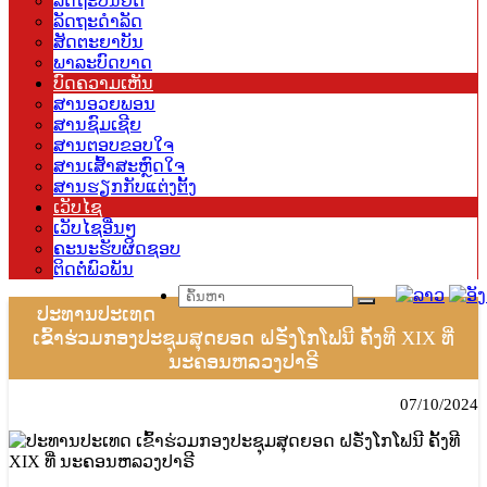
ລັດຖະບັນຍັດ
ລັດຖະດຳລັດ
ສັດຕະຍາບັນ
ພາລະບົດບາດ
ບົດຄວາມເຫັນ
ສານອວຍພອນ
ສານຊົມເຊີຍ
ສານຕອບຂອບໃຈ
ສານເສົ້າສະຫຼົດໃຈ
ສານຮຽກກັບແຕ່ງຕັ້ງ
ເວັບໄຊ
ເວັບໄຊອື່ນໆ
ຄະນະຮັບຜິດຊອບ
ຕິດຕໍ່ພົວພັນ
ປະທານປະເທດ
ເຂົ້າຮ່ວມກອງປະຊຸມສຸດຍອດ ຝຣັ່ງໂກໂຟນີ ຄັ້ງທີ XIX ທີ່
ນະຄອນຫລວງປາຣີ
07/10/2024