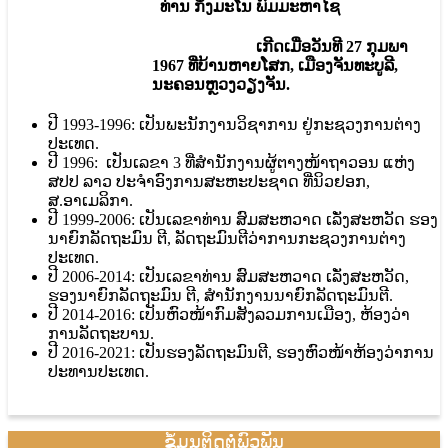
ທ່ານ ກິ່ງມະໂນ ພົມມະຫາໄຊ
ເກີດເມື່ອວັນທີ 27 ກຸມພາ
1967 ທີ່ບ້ານຫາຍໂສກ, ເມືອງຈັນທະບູລີ,
ນະຄອນຫຼວງວຽງຈັນ.
ປີ 1993-1996: ເປັນພະນັກງານວິຊາການ ຢູ່ກະຊວງການຕ່າງ
ປະເທດ.
ປີ 1996: ເປັນເລຂາ 3 ທີ່ສຳນັກງານຜູ້ຕາງໜ້າຖາວອນ ແຫ່ງ
ສປປ ລາວ ປະຈໍາອົງການສະຫະປະຊາດ ທີ່ນິວຢອກ,
ສ.ອາເມລິກາ.
ປີ 1999-2006: ເປັນເລຂາທ່ານ ສົມສະຫວາດ ເລັ່ງສະຫວັດ ຮອງ
ນາຍົກລັດຖະມົນ ຕີ, ລັດຖະມົນຕີວ່າການກະຊວງການຕ່າງ
ປະເທດ.
ປີ 2006-2014: ເປັນເລຂາທ່ານ ສົມສະຫວາດ ເລັ່ງສະຫວັດ,
ຮອງນາຍົກລັດຖະມົນ ຕີ, ສຳນັກງານນາຍົກລັດຖະມົນຕີ.
ປີ 2014-2016: ເປັນຫົວໜ້າກົມສັງລວມການເມືອງ, ຫ້ອງວ່າ
ການລັດຖະບານ.
ປີ 2016-2021: ເປັນຮອງລັດຖະມົນຕີ, ຮອງຫົວໜ້າຫ້ອງວ່າການ
ປະທານປະເທດ.
ຂໍ້ມູນຕິດຕໍ່ພົວພັນ