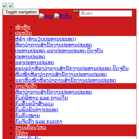
Toggle navigation
ໜ້າຫຼັກ
ປະຫວັດ
ຫໍຄຳ (ທຳນຽບປະທານປະເທດ)
ຫ້ອງວ່າການສຳນັກງານປະທານປະເທດ
ປະທານປະເທດ-ຮອງປະທານປະເທດ ປັດຈຸບັນ
ປະທານປະເທດ
ຮອງປະທານປະເທດ
ຄະນະນຳຫ້ອງວ່າການສຳນັກງານປະທານປະເທດ ປັດຈຸບັນ
ຫົວໜ້າຫ້ອງວ່າການສຳນັກງານປະທານປະເທດ
ຮອງຫົວໜ້າຫ້ອງວ່າການສຳນັກງານປະທານປະເທດ
ການຈັດຕັ້ງ
ຫ້ອງວ່າການສຳນັກງານປະທານປະເທດ
ກົມບໍລິຫານ ແລະ ການເງິນ
ກົມຄົ້ນຄວ້າສັງລວມ
ກົມພົວພັນຕ່າງປະເທດ
ກົມກົດໝາຍ
ກົມຈັດຕັ້ງ ແລະ ກວດກາ
ການເຄື່ອນໄຫວ
ນິຕິກຳ