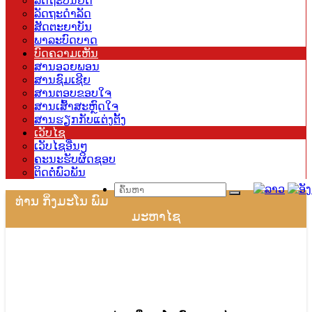
ລັດຖະບັນຍັດ
ລັດຖະດຳລັດ
ສັດຕະຍາບັນ
ພາລະບົດບາດ
ບົດຄວາມເຫັນ
ສານອວຍພອນ
ສານຊົມເຊີຍ
ສານຕອບຂອບໃຈ
ສານເສົ້າສະຫຼົດໃຈ
ສານຮຽກກັບແຕ່ງຕັ້ງ
ເວັບໄຊ
ເວັບໄຊອື່ນໆ
ຄະນະຮັບຜິດຊອບ
ຕິດຕໍ່ພົວພັນ
ທ່ານ ກິ່ງມະໂນ ພົມ
ມະຫາໄຊ