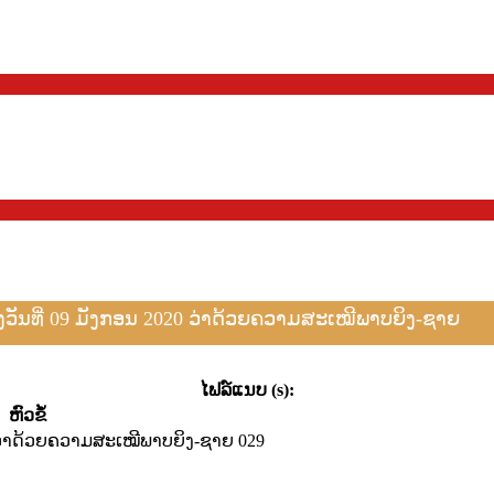
ງວັນທີ່ 09 ມັງກອນ 2020 ວ່າດ້ວຍຄວາມສະເໝີພາບຍິງ-ຊາຍ
ໄຟລ໌ແນບ (s):
​ຫົວ​ຂໍ້
່າດ້ວຍຄວາມສະເໝີພາບຍິງ-ຊາຍ 029