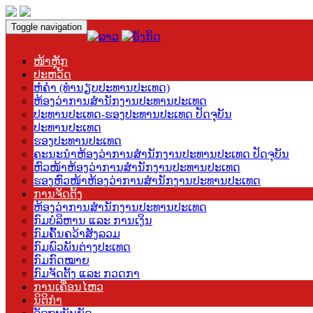
Toggle navigation
ໜ້າຫຼັກ
ປະຫວັດ
ຫໍຄຳ (ທຳນຽບປະທານປະເທດ)
ຫ້ອງວ່າການສຳນັກງານປະທານປະເທດ
ປະທານປະເທດ-ຮອງປະທານປະເທດ ປັດຈຸບັນ
ປະທານປະເທດ
ຮອງປະທານປະເທດ
ຄະນະນຳຫ້ອງວ່າການສຳນັກງານປະທານປະເທດ ປັດຈຸບັນ
ຫົວໜ້າຫ້ອງວ່າການສຳນັກງານປະທານປະເທດ
ຮອງຫົວໜ້າຫ້ອງວ່າການສຳນັກງານປະທານປະເທດ
ການຈັດຕັ້ງ
ຫ້ອງວ່າການສຳນັກງານປະທານປະເທດ
ກົມບໍລິຫານ ແລະ ການເງິນ
ກົມຄົ້ນຄວ້າສັງລວມ
ກົມພົວພັນຕ່າງປະເທດ
ກົມກົດໝາຍ
ກົມຈັດຕັ້ງ ແລະ ກວດກາ
ການເຄື່ອນໄຫວ
ນິຕິກຳ