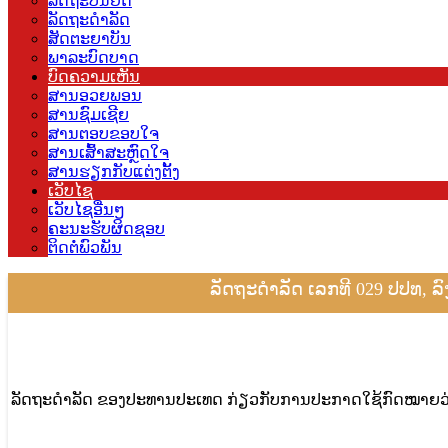
ລັດຖະບັນຍັດ
ລັດຖະດຳລັດ
ສັດຕະຍາບັນ
ພາລະບົດບາດ
ບົດຄວາມເຫັນ
ສານອວຍພອນ
ສານຊົມເຊີຍ
ສານຕອບຂອບໃຈ
ສານເສົ້າສະຫຼົດໃຈ
ສານຮຽກກັບແຕ່ງຕັ້ງ
ເວັບໄຊ
ເວັບໄຊອື່ນໆ
ຄະນະຮັບຜິດຊອບ
ຕິດຕໍ່ພົວພັນ
ລັດຖະດຳລັດ ເລກທີ 029 ປປທ, ລົ
ລັດຖະດຳລັດ ຂອງປະທານປະເທດ ກ່ຽວກັບການປະກາດໃຊ້ກົດໝາຍວ