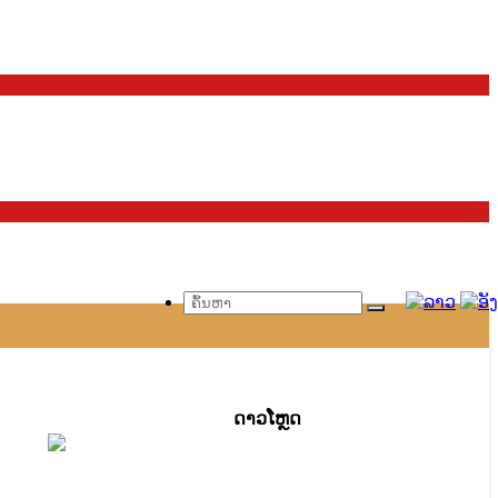
ດາວ​ໂຫຼດ