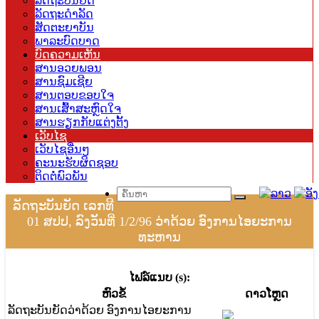
ລັດຖະບັນຍັດ
ລັດຖະດຳລັດ
ສັດຕະຍາບັນ
ພາລະບົດບາດ
ບົດຄວາມເຫັນ
ສານອວຍພອນ
ສານຊົມເຊີຍ
ສານຕອບຂອບໃຈ
ສານເສົ້າສະຫຼົດໃຈ
ສານຮຽກກັບແຕ່ງຕັ້ງ
ເວັບໄຊ
ເວັບໄຊອື່ນໆ
ຄະນະຮັບຜິດຊອບ
ຕິດຕໍ່ພົວພັນ
ລັດຖະບັນຍັດ ເລກທີ
01 ສປປ, ລົງວັນທີ່ 1/2/96 ວ່າດ້ວຍ ອົງການໄອຍະການ
ທະຫານ
ໄຟລ໌ແນບ (s):
​ຫົວ​ຂໍ້
ດາວ​ໂຫຼດ
ລັດຖະບັນຍັດວ່າດ້ວຍ ອົງການໄອຍະການ