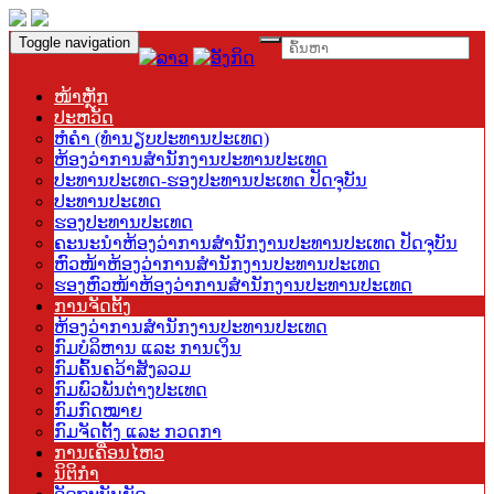
Toggle navigation
ໜ້າຫຼັກ
ປະຫວັດ
ຫໍຄຳ (ທຳນຽບປະທານປະເທດ)
ຫ້ອງວ່າການສຳນັກງານປະທານປະເທດ
ປະທານປະເທດ-ຮອງປະທານປະເທດ ປັດຈຸບັນ
ປະທານປະເທດ
ຮອງປະທານປະເທດ
ຄະນະນຳຫ້ອງວ່າການສຳນັກງານປະທານປະເທດ ປັດຈຸບັນ
ຫົວໜ້າຫ້ອງວ່າການສຳນັກງານປະທານປະເທດ
ຮອງຫົວໜ້າຫ້ອງວ່າການສຳນັກງານປະທານປະເທດ
ການຈັດຕັ້ງ
ຫ້ອງວ່າການສຳນັກງານປະທານປະເທດ
ກົມບໍລິຫານ ແລະ ການເງິນ
ກົມຄົ້ນຄວ້າສັງລວມ
ກົມພົວພັນຕ່າງປະເທດ
ກົມກົດໝາຍ
ກົມຈັດຕັ້ງ ແລະ ກວດກາ
ການເຄື່ອນໄຫວ
ນິຕິກຳ