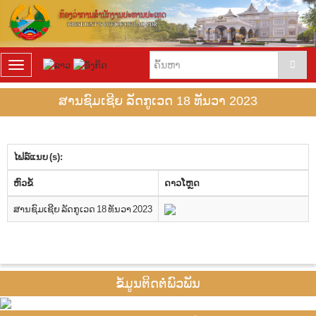
T
o
g
ສານຊົມເຊີຍ ລັດກູເວດ 18 ທັນວາ 2023
g
l
e
n
ໄຟລ໌ແນບ (s):
a
v
​ຫົວ​ຂໍ້
ດາວ​ໂຫຼດ
i
g
ສານຊົມເຊີຍ ລັດກູເວດ 18 ທັນວາ 2023
a
t
i
o
n
ຂໍ້ມູນຕິດຕໍ່ພົວພັນ