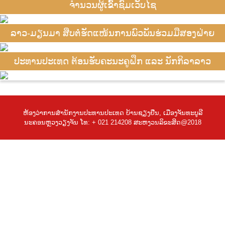
ຈຳນວນຜູ້ເຂົ້າຊົມເວັບໄຊ
ລາວ-ມຽນມາ ສືບຕໍ່ຮັດແໜ້ນການພົວພັນຮ່ວມມືສອງຝ່າຍ
ປະທານປະເທດ ຕ້ອນຮັບຄະນະຄູຝຶກ ແລະ ນັກກິລາລາວ
ຫ້ອງວ່າການສຳນັກງານປະທານປະເທດ ບ້ານຊຽງຢືນ, ເມືອງຈັນທະບູລີ
ນະຄອນຫຼວງວຽງຈັນ ໂທ: + 021 214208 ສະຫງວນລິຂະສິດ@2018