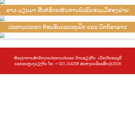
ລາວ-ມຽນມາ ສືບຕໍ່ຮັດແໜ້ນການພົວພັນຮ່ວມມືສອງຝ່າຍ
ປະທານປະເທດ ຕ້ອນຮັບຄະນະຄູຝຶກ ແລະ ນັກກິລາລາວ
ຫ້ອງວ່າການສຳນັກງານປະທານປະເທດ ບ້ານຊຽງຢືນ, ເມືອງຈັນທະບູລີ
ນະຄອນຫຼວງວຽງຈັນ ໂທ: + 021 214208 ສະຫງວນລິຂະສິດ@2018