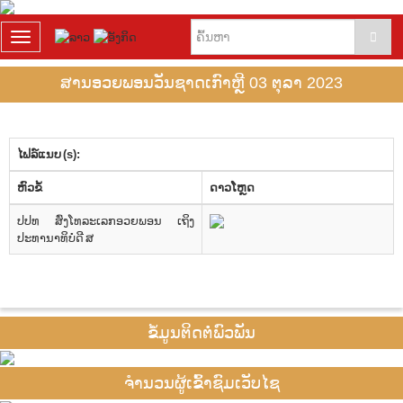
T
o
g
ສານອວຍພອນວັນຊາດເກົາຫຼີ 03 ຕຸລາ 2023
g
l
e
n
ໄຟລ໌ແນບ (s):
a
v
​ຫົວ​ຂໍ້
ດາວ​ໂຫຼດ
i
g
ປປທ ສົ່ງໂທລະເລກອວຍພອນ ເຖິງ
a
ປະທານາທິບໍດີ ສ
t
i
o
n
ຂໍ້ມູນຕິດຕໍ່ພົວພັນ
ຈຳນວນຜູ້ເຂົ້າຊົມເວັບໄຊ