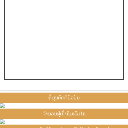
ຂໍ້ມູນຕິດຕໍ່ພົວພັນ
ຈຳນວນຜູ້ເຂົ້າຊົມເວັບໄຊ