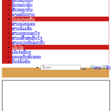
ລັດຖະບັນຍັດ
ລັດຖະດຳລັດ
ສັດຕະຍາບັນ
ພາລະບົດບາດ
ບົດຄວາມເຫັນ
ສານອວຍພອນ
ສານຊົມເຊີຍ
ສານຕອບຂອບໃຈ
ສານເສົ້າສະຫຼົດໃຈ
ສານຮຽກກັບແຕ່ງຕັ້ງ
ເວັບໄຊ
ເວັບໄຊອື່ນໆ
ຄະນະຮັບຜິດຊອບ
ຕິດຕໍ່ພົວພັນ