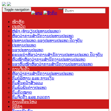
Toggle navigation
ໜ້າຫຼັກ
ປະຫວັດ
ຫໍຄຳ (ທຳນຽບປະທານປະເທດ)
ຫ້ອງວ່າການສຳນັກງານປະທານປະເທດ
ປະທານປະເທດ-ຮອງປະທານປະເທດ ປັດຈຸບັນ
ປະທານປະເທດ
ຮອງປະທານປະເທດ
ຄະນະນຳຫ້ອງວ່າການສຳນັກງານປະທານປະເທດ ປັດຈຸບັນ
ຫົວໜ້າຫ້ອງວ່າການສຳນັກງານປະທານປະເທດ
ຮອງຫົວໜ້າຫ້ອງວ່າການສຳນັກງານປະທານປະເທດ
ການຈັດຕັ້ງ
ຫ້ອງວ່າການສຳນັກງານປະທານປະເທດ
ກົມບໍລິຫານ ແລະ ການເງິນ
ກົມຄົ້ນຄວ້າສັງລວມ
ກົມພົວພັນຕ່າງປະເທດ
ກົມກົດໝາຍ
ກົມຈັດຕັ້ງ ແລະ ກວດກາ
ການເຄື່ອນໄຫວ
ນິຕິກຳ