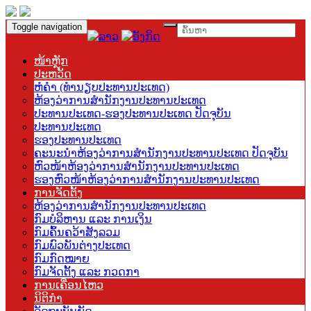
Toggle navigation
ໜ້າຫຼັກ
ປະຫວັດ
ຫໍຄຳ (ທຳນຽບປະທານປະເທດ)
ຫ້ອງວ່າການສຳນັກງານປະທານປະເທດ
ປະທານປະເທດ-ຮອງປະທານປະເທດ ປັດຈຸບັນ
ປະທານປະເທດ
ຮອງປະທານປະເທດ
ຄະນະນຳຫ້ອງວ່າການສຳນັກງານປະທານປະເທດ ປັດຈຸບັນ
ຫົວໜ້າຫ້ອງວ່າການສຳນັກງານປະທານປະເທດ
ຮອງຫົວໜ້າຫ້ອງວ່າການສຳນັກງານປະທານປະເທດ
ການຈັດຕັ້ງ
ຫ້ອງວ່າການສຳນັກງານປະທານປະເທດ
ກົມບໍລິຫານ ແລະ ການເງິນ
ກົມຄົ້ນຄວ້າສັງລວມ
ກົມພົວພັນຕ່າງປະເທດ
ກົມກົດໝາຍ
ກົມຈັດຕັ້ງ ແລະ ກວດກາ
ການເຄື່ອນໄຫວ
ນິຕິກຳ