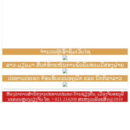
ຈຳນວນຜູ້ເຂົ້າຊົມເວັບໄຊ
ລາວ-ມຽນມາ ສືບຕໍ່ຮັດແໜ້ນການພົວພັນຮ່ວມມືສອງຝ່າຍ
ປະທານປະເທດ ຕ້ອນຮັບຄະນະຄູຝຶກ ແລະ ນັກກິລາລາວ
ຫ້ອງວ່າການສຳນັກງານປະທານປະເທດ ບ້ານຊຽງຢືນ, ເມືອງຈັນທະບູລີ
ນະຄອນຫຼວງວຽງຈັນ ໂທ: + 021 214208 ສະຫງວນລິຂະສິດ@2018