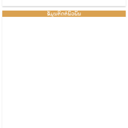
ຂໍ້ມູນຕິດຕໍ່ພົວພັນ