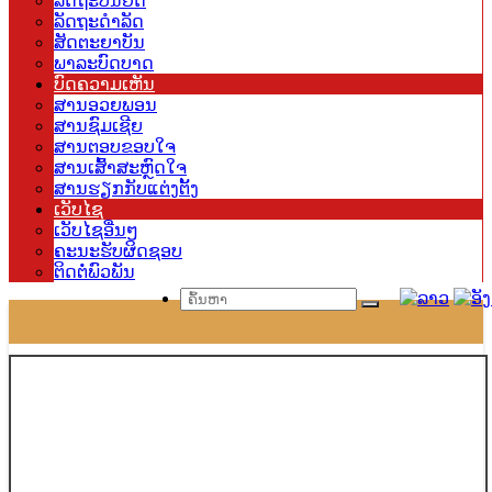
ລັດຖະບັນຍັດ
ລັດຖະດຳລັດ
ສັດຕະຍາບັນ
ພາລະບົດບາດ
ບົດຄວາມເຫັນ
ສານອວຍພອນ
ສານຊົມເຊີຍ
ສານຕອບຂອບໃຈ
ສານເສົ້າສະຫຼົດໃຈ
ສານຮຽກກັບແຕ່ງຕັ້ງ
ເວັບໄຊ
ເວັບໄຊອື່ນໆ
ຄະນະຮັບຜິດຊອບ
ຕິດຕໍ່ພົວພັນ