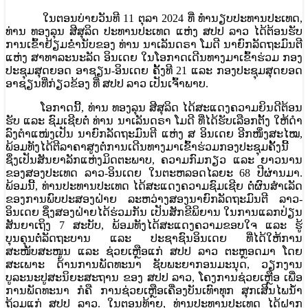
ໃນຕອນບ່າຍວັນທີ 11 ຕຸລາ 2024 ທີ່ ທໍານຽບປະທານປະເທດ,
ທ່ານ ທອງລຸນ ສີສຸລິດ ປະທານປະເທດ ແຫ່ງ ສປປ ລາວ ໄດ້ຕ້ອນຮັບ
ການເຂົ້າຢ້ຽມຂໍ່ານັບຂອງ ທ່ານ ນາເລັນດຣາ ໂມດີ ນາຍົກລັດຖະມົນຕີ
ແຫ່ງ ສາທາລະນະລັດ ອິນເດຍ ໃນໂອກາດເດີນທາງມາເຂົ້າຮ່ວມ ກອງ
ປະຊຸມສຸດຍອດ ອາຊຽນ-ອິນເດຍ ຄັ້ງທີ 21 ແລະ ກອງປະຊຸມສຸດຍອດ
ອາຊຽນທີ່ກ່ຽວຂ້ອງ ທີ່ ສປປ ລາວ ເປັນເຈົ້າພາບ.
ໂອກາດນີ້, ທ່ານ ທອງລຸນ ສີສຸລິດ ໄດ້ສະແດງຄວາມຍິນດີຕ້ອນ
ຮັບ ແລະ ຊົມເຊີຍຕໍ່ ທ່ານ ນາເລັນດຣາ ໂມດີ ທີ່ໄດ້ຮັບເລືອກຕັ້ງ ໃຫ້ດໍາ
ລົງຕໍາແໜ່ງເປັນ ນາຍົກລັດຖະມົນຕີ ແຫ່ງ ສ ອິນເດຍ ອີກໜຶ່ງສະໄໝ,
ພ້ອມທັງໄດ້ຕີລາຄາສູງຕໍ່ການເດີນທາງມາເຂົ້າຮ່ວມກອງປະຊຸມຄັ້ງນີ້
ຊຶ່ງເປັນສັນຍາລັກແຫ່ງມິດຕະພາບ, ຄວາມກົມກຽວ ແລະ ຍາວນານ
ຂອງສອງປະເທດ ລາວ-ອິນເດຍ ໃນຕະຫລອດໄລຍະ 68 ປີຜ່ານມາ.
ພ້ອມນີ້, ທ່ານປະທານປະເທດ ໄດ້ສະແດງຄວາມຊົມເຊີຍ ຕໍ່ຜົນສໍາເລັດ
ຂອງການພົບປະສອງຝ່າຍ ລະຫວ່າງສອງນາຍົກລັດຖະມົນຕີ ລາວ-
ອິນເດຍ ຊຶ່ງສອງຝ່າຍໄດ້ຮ່ວມກັນ ເປັນສັກຂີພິຍານ ໃນການແລກປ່ຽນ
ສັນຍາເຖິງ 7 ສະບັບ, ພ້ອມທັງໄດ້ສະແດງຄວາມຂອບໃຈ ແລະ ຮູ້
ບຸນຄຸນຕໍ່ລັດຖະບານ ແລະ ປະຊາຊົນອິນເດຍ ທີ່ໄດ້ໃຫ້ການ
ສະໜັບສະໜູນ ແລະ ຊ່ວຍເຫຼືອແກ່ ສປປ ລາວ ຕະຫຼອດມາ ໂດຍ
ສະເພາະ ດ້ານການພັດທະນາ ຊັບພະຍາກອນມະນຸດ, ວຽກງານ
ບູລະນະປູສະນິຍະສະຖານ ຂອງ ສປປ ລາວ, ໂຄງການຊ່ວຍເຫຼືອ ເພື່ອ
ການພັດທະນາ ກໍຄື ການຊ່ວຍເຫຼືອເຄື່ອງບັນເທົາທຸກ ສຸກເສີນໄພນໍ້າ
ຖ້ວມແກ່ ສປປ ລາວ. ໃນຕອນທ້າຍ, ທ່ານປະທານປະເທດ ໄດ້ຝາກ