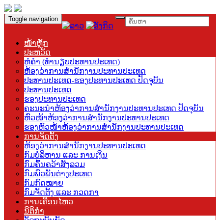
Toggle navigation
ໜ້າຫຼັກ
ປະຫວັດ
ຫໍຄຳ (ທຳນຽບປະທານປະເທດ)
ຫ້ອງວ່າການສຳນັກງານປະທານປະເທດ
ປະທານປະເທດ-ຮອງປະທານປະເທດ ປັດຈຸບັນ
ປະທານປະເທດ
ຮອງປະທານປະເທດ
ຄະນະນຳຫ້ອງວ່າການສຳນັກງານປະທານປະເທດ ປັດຈຸບັນ
ຫົວໜ້າຫ້ອງວ່າການສຳນັກງານປະທານປະເທດ
ຮອງຫົວໜ້າຫ້ອງວ່າການສຳນັກງານປະທານປະເທດ
ການຈັດຕັ້ງ
ຫ້ອງວ່າການສຳນັກງານປະທານປະເທດ
ກົມບໍລິຫານ ແລະ ການເງິນ
ກົມຄົ້ນຄວ້າສັງລວມ
ກົມພົວພັນຕ່າງປະເທດ
ກົມກົດໝາຍ
ກົມຈັດຕັ້ງ ແລະ ກວດກາ
ການເຄື່ອນໄຫວ
ນິຕິກຳ