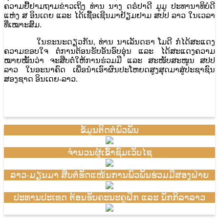
ຄວາມຢື້ຢາມຖາມຂ່າວເຖິງ ທ່ານ ນາງ ດຣໍປາດີ ມູມູ ປະທານາທິບໍດີ
ແຫ່ງ ສ ອິນເດຍ ແລະ ໄດ້ເຊື້ອເຊີນມາຢ້ຽມຢາມ ສປປ ລາວ ໃນເວລາ
ທີ່ເໝາະສົມ.
ໃນຂະນະດຽວກັນ, ທ່ານ ນາເລັນດຣາ ໂມດີ ກໍໄດ້ສະແດງ
ຄວາມຂອບໃຈ ຕໍ່ການຕ້ອນຮັບອັນອົບອຸ່ນ ແລະ ໄດ້ສະແດງຄວາມ
ໝາຍໝັ້ນວ່າ ຈະສືບຕໍ່ໃຫ້ການຮ່ວມມື ແລະ ສະໜັບສະໜູນ ສປປ
ລາວ ໃນອະນາຄົດ ເພື່ອນໍາເອົາຜົນປະໂຫຍດສູງສຸດມາສູ່ປະຊາຊົນ
ສອງຊາດ ອິນເດຍ-ລາວ.
ຂໍ້ມູນຕິດຕໍ່ພົວພັນ
ຈຳນວນຜູ້ເຂົ້າຊົມເວັບໄຊ
ລາວ-ມຽນມາ ສືບຕໍ່ຮັດແໜ້ນການພົວພັນຮ່ວມມືສອງຝ່າຍ
ປະທານປະເທດ ຕ້ອນຮັບຄະນະຄູຝຶກ ແລະ ນັກກິລາລາວ