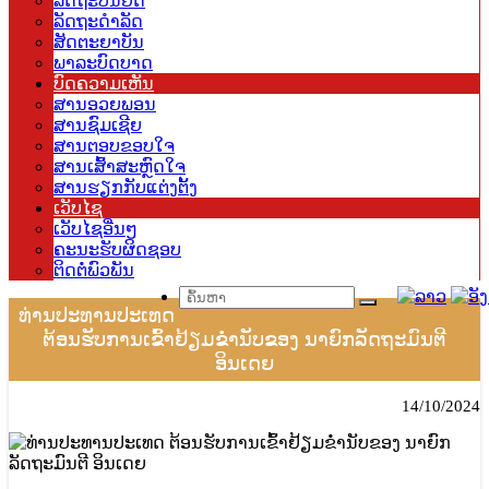
ລັດຖະບັນຍັດ
ລັດຖະດຳລັດ
ສັດຕະຍາບັນ
ພາລະບົດບາດ
ບົດຄວາມເຫັນ
ສານອວຍພອນ
ສານຊົມເຊີຍ
ສານຕອບຂອບໃຈ
ສານເສົ້າສະຫຼົດໃຈ
ສານຮຽກກັບແຕ່ງຕັ້ງ
ເວັບໄຊ
ເວັບໄຊອື່ນໆ
ຄະນະຮັບຜິດຊອບ
ຕິດຕໍ່ພົວພັນ
ທ່ານປະທານປະເທດ
ຕ້ອນຮັບການເຂົ້າຢ້ຽມຂໍ່ານັບຂອງ ນາຍົກລັດຖະມົນຕີ
ອິນເດຍ
14/10/2024