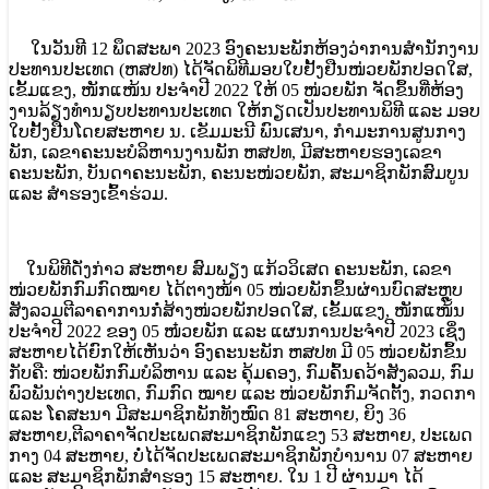
ໃນວັນທີ 12 ພຶດສະພາ 2023 ອົງຄະນະພັກຫ້ອງວ່າການສໍານັກງານ
ປະທານປະເທດ (ຫສປທ) ໄດ້ຈັດພິທີມອບໃບຢັ້ງຢືນໜ່ວຍພັກປອດໃສ,
ເຂັ້ມແຂງ, ໜັກແໜ້ນ ປະຈໍາປີ 2022 ໃຫ້ 05 ໜ່ວຍພັກ ຈັດຂຶ້ນທີ່ຫ້ອງ
ງານລ້ຽງທໍານຽບປະທານປະເທດ ໃຫ້ກຽດເປັນປະທານພິທີ ແລະ ມອບ
ໃບຢັ້ງຢືນໂດຍສະຫາຍ ນ. ເຂັມມະນີ ພົນເສນາ, ກໍາມະການສູນກາງ
ພັກ, ເລຂາຄະນະບໍລິຫານງານພັກ ຫສປທ, ມີສະຫາຍຮອງເລຂາ
ຄະນະພັກ, ບັນດາຄະນະພັກ, ຄະນະໜ່ວຍພັກ, ສະມາຊິກພັກສົມບູນ
ແລະ ສໍາຮອງເຂົ້າຮ່ວມ.
ໃນພິທີດັ່ງກ່າວ ສະຫາຍ ສົມພຽງ ແກ້ວວິເສດ ຄະນະພັກ, ເລຂາ
ໜ່ວຍພັກກົມກົດໝາຍ ໄດ້ຕາງໜ້າ 05 ໜ່ວຍພັກຂຶ້ນຜ່ານບົດສະຫຼຸບ
ສັງລວມຕີລາຄາການກໍ່ສ້າງໜ່ວຍພັກປອດໃສ, ເຂັ້ມແຂງ, ໜັກແໜ້ນ
ປະຈໍາປີ 2022 ຂອງ 05 ໜ໋ວຍພັກ ແລະ ແຜນການປະຈໍາປີ 2023 ເຊິ່ງ
ສະຫາຍໄດ້ຍົກໃຫ້ເຫັນວ່າ ອົງຄະນະພັກ ຫສປທ ມີ 05 ໜ່ວຍພັກຂຶ້້ນ
ກັບຄື: ໜ່ວຍພັກກົມບໍລິຫານ ແລະ ຄຸ້ມຄອງ, ກົມຄົ້ນຄວ້າສັງລວມ, ກົມ
ພົວພັນຕ່າງປະເທດ, ກົມກົດ ໝາຍ ແລະ ໜ່ວຍພັກກົມຈັດຕັ້ງ, ກວດກາ
ແລະ ໂຄສະນາ ມີສະມາຊິກພັກທັງໝົດ 81 ສະຫາຍ, ຍິງ 36
ສະຫາຍ,ຕີລາຄາຈັດປະເພດສະມາຊິກພັກແຂງ 53 ສະຫາຍ, ປະເພດ
ກາງ 04 ສະຫາຍ, ບໍ່ໄດ້ຈັດປະເພດສະມາຊິກພັກບໍານານ 07 ສະຫາຍ
ແລະ ສະມາຊິກພັກສໍາຮອງ 15 ສະຫາຍ. ໃນ 1 ປີ ຜ່ານມາ ໄດ້