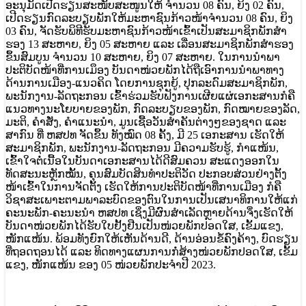
ອະນຸມັດເປີດຮຽນສະໜັບສະໜູນໃຫ້ ຈໍານວນ 08 ຄົນ, ຍິງ 02 ຄົນ,
ເປີດຮຽນກົດລະບຽບພັກໃຫ້ມະຫາຊົນກ້າວໜ້າຈໍານວນ 08 ຄົນ, ຍິງ
03 ຄົນ, ຈັດຮັບພິທີຮັບມະຫາຊົນກ້າວໜ້າເຂົ້າເປັນສະມາຊິກພັກສໍາ
ຮອງ 13 ສະຫາຍ, ຍິງ 05 ສະຫາຍ ແລະ ເລື່ອນສະມາຊິກພັກສໍາຮອງ
ຂຶ້ນສົມບູນ ຈໍານວນ 10 ສະຫາຍ, ຍິງ 07 ສະຫາຍ. ໃນການນໍາພາ
ປະຕິບັດໜ້າທີ່ການເມຶອງ ບັນດາໜ່ວຍພັກໄດ້ຖືເອົາການນໍາພາທາງ
ດ້ານການເມືອງ-ແນວຄິດ ໂດຍການຊຸກຍູ້, ປຸກລະດົມສະມາຊິກພັກ,
ພະນັກງານ-ລັດຖະກອນ ເຂົ້າຮ່ວມຮັບຟັງການເຜີຍແຜ່ເອກະສານກໍຄື
ແນວທາງນະໂຍບາຍຂອງພັກ, ກົດລະບຽບຂອງພັກ, ກົດໝາຍຂອງລັດ,
ມະຕິ, ຄໍາສັ່ງ, ຄໍາແນະນໍາ, ມູນເຊື້ອວັນສໍາຄັນຕ່າງໆຂອງຊາດ ແລະ
ສາກົນ ທີ່ ຫສປທ ຈັດຂຶ້ນ ທັງໝົດ 08 ຄັ້ງ, ມີ 25 ເອກະສານ ເຮັດໃຫ້
ສະມາຊິກພັກ, ພະນັກງານ-ລັດຖະກອນ ມີຄວາມຮັບຮູ້, ກໍາແໜ້ນ,
ເຂົ້າໃຈຕໍ່ເນື້ອໃນບັນດາເອກະສານໄດ້ດີສົມຄວນ ສະແດງອອກໃນ
ທັດສະນະຫຼັກໝັ້ນ, ຄຸນສົມບັດສິນທໍາປະຕິວັດ ປະກອບສ່ວນຢ່າງຕັ້ງ
ໜ້າເຂົ້າໃນການຈັດຕັ້ງ ເຮັດໃຫ້ການປະຕິບັດໜ້າທີ່ການເມືອງ ກໍຄື
ວິຊາສະເພາະຕາມພາລະບົດຂອງຕົນໃນການເປັນເສນາທິການໃຫ້ແກ່
ຄະນະພັກ-ຄະນະນໍາ ຫສປທ ເຊິ່ງມີຜົນສໍາເລັດຫຼາຍດ້ານຈຶ່ງເຮັດໃຫ້
ບັນດາໜ່ວຍພັກໄດ້ຮັບໃບຢັ້ງຢືນເປັນໜ່ວຍພັກປອດໃສ, ເຂັ້ມແຂງ,
ໜັກແໜ້ນ. ພ້ອມທັງຍົກໃຫ້ເຫັນດ້ານດີ, ດ້ານອ່ອນຂໍ້ຄົງຄ້າງ, ບົດຮຽນ
ທີ່ຖອດຖອນໄດ້ ແລະ ທິດທາງແຜນການກໍ່ສ້າງໜ່ວຍພັກປອດໃສ, ເຂັ້ມ
ແຂງ, ໜັກແໜ້ນ ຂອງ 05 ໜ່ວຍພັກປະຈໍາປີ 2023.