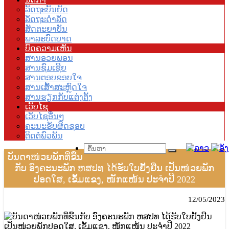
ລັດຖະບັນຍັດ
ລັດຖະດຳລັດ
ສັດຕະຍາບັນ
ພາລະບົດບາດ
ບົດຄວາມເຫັນ
ສານອວຍພອນ
ສານຊົມເຊີຍ
ສານຕອບຂອບໃຈ
ສານເສົ້າສະຫຼົດໃຈ
ສານຮຽກກັບແຕ່ງຕັ້ງ
ເວັບໄຊ
ເວັບໄຊອື່ນໆ
ຄະນະຮັບຜິດຊອບ
ຕິດຕໍ່ພົວພັນ
ບັນດາໜ່ວຍພັກທີ່ຂື້ນ
ກັບ ອົງຄະນະພັກ ຫສປທ ໄດ້ຮັບໃບຢັ້ງຢືນ ເປັນໜ່ວຍພັກ
ປອດໃສ, ເຂັ້ມແຂງ, ໜັກແໜ້ນ ປະຈໍາປີ 2022
12/05/2023