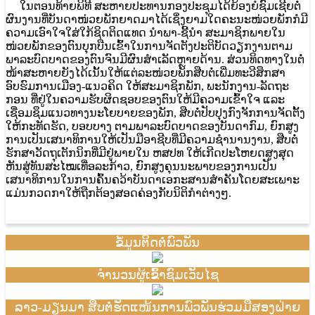
ໃນຕອນທ້າຍພິທີ ສະຫາຍປະທານກອງປະຊຸມໄດ້ຍ້ອງຍໍຊົມເຊີຍຕໍ່
ຜົນງານທີ່ບັນດາໜ່ວຍພັກຍາດມາໄດ້ເຊິ່ງຍາມໃດຄະນະໜ່ວຍພັກກໍມີ
ຄວາມເອົາໃຈໃສ່ໃກ້ຊິດຕິດແທດ ນໍາພາ-ຊີ້ນໍາ ສະມາຊິກພາຍໃນ
ໜ່ວຍພັກຂອງຕົນບຸກບືນເຂົ້າໃນການຈັດຕັງປະຕິບັດວຽກງານຕາມ
ພາລະບົດບາດຂອງຕົນຈົນມີຜົນສໍາເລັດຫຼາຍດ້ານ. ສ່ວນທິດທາງໃນຕໍ່
ໜ້າສະຫາຍຍັງໄດ້ເນັ້ນໃຫ້ແຕ່ລະໜ່ວຍພັກສືບຕໍ່ເພີ່ມທະວີສຶກສາ
ອົບຮົມການເມືອງ-ແນວຄິດ ໃຫ້ສະມາຊິກພັກ, ພະນັກງານ-ລັດຖະ
ກອນ ທີ່ຢູ່ໃນຄວາມຮັບຜິດຊອບຂອງຕົນໃຫ້ມີຄວາມເຂົ້າໃຈ ແລະ
ເຊື່ອມຊຶມແນວທາງນະໂຍບາຍຂອງພັກ, ສືບຕໍ່ປັບປຸງກົງຈັກການຈັດຕັ້ງ
ໃຫ້ກະທັດຮັດ, ບອບບາງ ຕາມພາລະບົດບາດຂອງບັນດາກົມ, ຍົກສູງ
ການເປັນເສນາທິການໃຫ້ເປັນມືອາຊີບທີ່ມີຄວາມຊໍານານງານ, ສືບຕໍ່
ຮັກສາວັດຖຸເຕັກນິກທີ່ມີຢູ່ພາຍໃນ ຫສປທ ໃຫ້ເກີດປະໂຫຍດສູງສຸດ
ຫັນສູ່ທັນສະໄໝເທື່ອລະກ້າວ, ຍົກສູງຄຸນນະພາບຂອງການເປັນ
ເສນາທິການໃນການຄົ້ນຄວ້າບັນດາເອກະສານສໍາຄັນໂດຍສະເພາະ
ແມ່ນກວດກາໃຫ້ຖືກຕ້ອງສອດຄ່ອງກັບນິຕິກໍາຕ່າງໆ.
ຂໍ້ມູນຕິດຕໍ່ພົວພັນ
ຈຳນວນຜູ້ເຂົ້າຊົມເວັບໄຊ
ລາວ-ມຽນມາ ສືບຕໍ່ຮັດແໜ້ນການພົວພັນຮ່ວມມືສອງຝ່າຍ