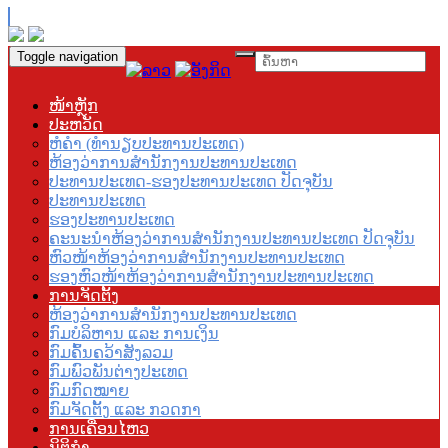
Toggle navigation
ໜ້າຫຼັກ
ປະຫວັດ
ຫໍຄຳ (ທຳນຽບປະທານປະເທດ)
ຫ້ອງວ່າການສຳນັກງານປະທານປະເທດ
ປະທານປະເທດ-ຮອງປະທານປະເທດ ປັດຈຸບັນ
ປະທານປະເທດ
ຮອງປະທານປະເທດ
ຄະນະນຳຫ້ອງວ່າການສຳນັກງານປະທານປະເທດ ປັດຈຸບັນ
ຫົວໜ້າຫ້ອງວ່າການສຳນັກງານປະທານປະເທດ
ຮອງຫົວໜ້າຫ້ອງວ່າການສຳນັກງານປະທານປະເທດ
ການຈັດຕັ້ງ
ຫ້ອງວ່າການສຳນັກງານປະທານປະເທດ
ກົມບໍລິຫານ ແລະ ການເງິນ
ກົມຄົ້ນຄວ້າສັງລວມ
ກົມພົວພັນຕ່າງປະເທດ
ກົມກົດໝາຍ
ກົມຈັດຕັ້ງ ແລະ ກວດກາ
ການເຄື່ອນໄຫວ
ນິຕິກຳ