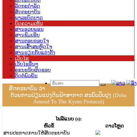
ລັດຖະບັນຍັດ
ລັດຖະດຳລັດ
ສັດຕະຍາບັນ
ພາລະບົດບາດ
ບົດຄວາມເຫັນ
ສານອວຍພອນ
ສານຊົມເຊີຍ
ສານຕອບຂອບໃຈ
ສານເສົ້າສະຫຼົດໃຈ
ສານຮຽກກັບແຕ່ງຕັ້ງ
ເວັບໄຊ
ເວັບໄຊອື່ນໆ
ຄະນະຮັບຜິດຊອບ
ຕິດຕໍ່ພົວພັນ
ສັດຕະຍາບັນ ວ່າ
ດ້ວຍການປ່ຽນແປງດິນຟ້າອາກາດ ສະບັບປັບປຸງ (Doha
Amend To The Kyoto Protocol)
ໄຟລ໌ແນບ (s):
​ຫົວ​ຂໍ້
ດາວ​ໂຫຼດ
ສານປະກາດການໃຫ້ສັດຕະຍາບັນ