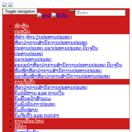
Toggle navigation
ໜ້າຫຼັກ
ປະຫວັດ
ຫໍຄຳ (ທຳນຽບປະທານປະເທດ)
ຫ້ອງວ່າການສຳນັກງານປະທານປະເທດ
ປະທານປະເທດ-ຮອງປະທານປະເທດ ປັດຈຸບັນ
ປະທານປະເທດ
ຮອງປະທານປະເທດ
ຄະນະນຳຫ້ອງວ່າການສຳນັກງານປະທານປະເທດ ປັດຈຸບັນ
ຫົວໜ້າຫ້ອງວ່າການສຳນັກງານປະທານປະເທດ
ຮອງຫົວໜ້າຫ້ອງວ່າການສຳນັກງານປະທານປະເທດ
ການຈັດຕັ້ງ
ຫ້ອງວ່າການສຳນັກງານປະທານປະເທດ
ກົມບໍລິຫານ ແລະ ການເງິນ
ກົມຄົ້ນຄວ້າສັງລວມ
ກົມພົວພັນຕ່າງປະເທດ
ກົມກົດໝາຍ
ກົມຈັດຕັ້ງ ແລະ ກວດກາ
ການເຄື່ອນໄຫວ
ນິຕິກຳ